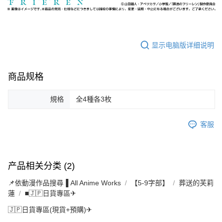
显示电脑版详细说明
商品规格
規格
全4種各3枚
客服
产品相关分类 (2)
📌依動漫作品搜尋▐ All Anime Works
【5-9字部】
葬送的芙莉
蓮
■🇯🇵日貨專區✈
🇯🇵日貨專區(現貨+預購)✈