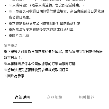
※預購時間： (限量預購活動，售完即提前結束。)
悠遊付
※下單後之可收貨日期無需於備註填寫，商品實際到貨日需依原
Google Pay
廠發貨日為主。
※本預購商品係本公司依據您的訂單向廠商訂購
ATM付款
※恕無法接受您預購後要求退款或取消訂單
货到付款
※圖片為示意
销售重点
运送方式
※下單後之可收貨日期無需於備註填寫，商品實際到貨日需依原廠
全家取貨付款
發貨日為主。
每笔NT$65，满NT$1,300(含以上)免运费
※本預購商品係本公司依據您的訂單向廠商訂購
付款後全家取貨
※恕無法接受您預購後要求退款或取消訂單
每笔NT$65，满NT$1,300(含以上)免运费
※圖片為示意
(不開放使用，請勿選取）
每笔NT$9,999
详细说明
商品规格
相关推荐
7-11取貨付款
每笔NT$65，满NT$1,300(含以上)免运费