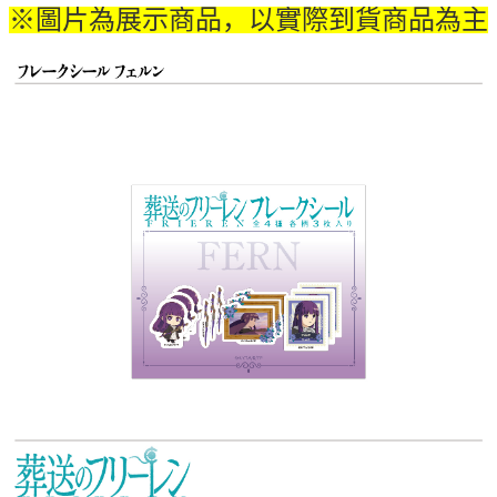
※圖片為展示商品，以實際到貨商品為主
付款後7-11取貨
每笔NT$65，满NT$1,300(含以上)免运费
宅配-木棉花樂園專用
每笔NT$100，满NT$1,300(含以上)免运费
宅配-離島(澎湖/金門/馬祖)-木棉花樂園專用
每笔NT$220
黑貓宅配-貨到付款
每笔NT$150