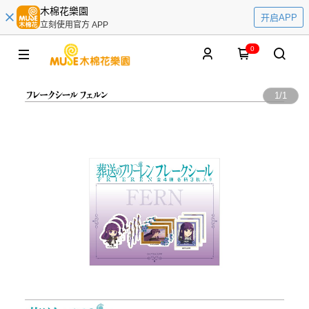
木棉花樂園
开启APP
立刻使用官方 APP
0
1
/
1