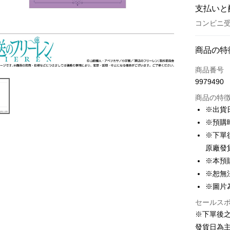
支払いと
コンビニ受
お支払い
商品の特
クレジット
商品番号
9979490
コンビニ
商品の特
LINE Pay
※出貨
※預購
Apple Pay
※下單
Easy Walle
原廠發
※本預
Google Pa
※恕無
ATM払い
※圖片
代金引換
セールス
※下單後
發貨日為