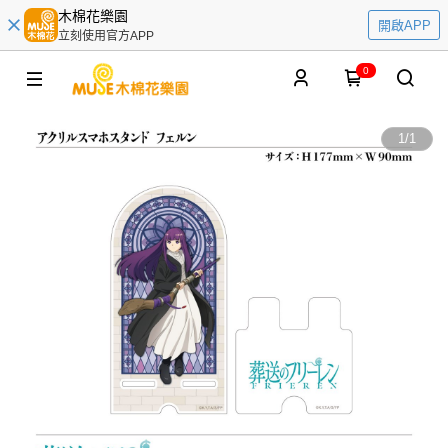
木棉花樂園
開啟APP
立刻使用官方APP
0
1
/
1