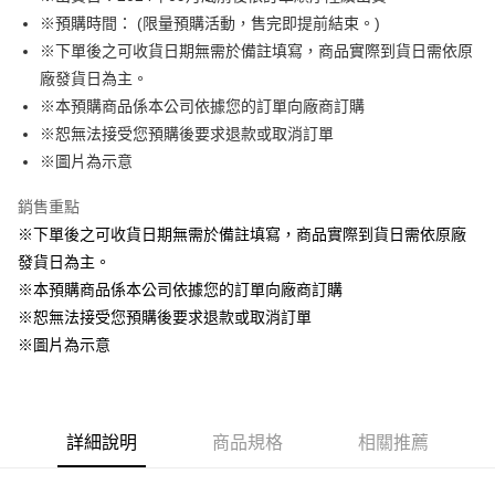
※預購時間： (限量預購活動，售完即提前結束。)
悠遊付
※下單後之可收貨日期無需於備註填寫，商品實際到貨日需依原
Google Pay
廠發貨日為主。
※本預購商品係本公司依據您的訂單向廠商訂購
ATM付款
※恕無法接受您預購後要求退款或取消訂單
貨到付款
※圖片為示意
銷售重點
運送方式
※下單後之可收貨日期無需於備註填寫，商品實際到貨日需依原廠
全家取貨付款
發貨日為主。
每筆NT$65，滿NT$1,300(含以上)免運費
※本預購商品係本公司依據您的訂單向廠商訂購
付款後全家取貨
※恕無法接受您預購後要求退款或取消訂單
每筆NT$65，滿NT$1,300(含以上)免運費
※圖片為示意
(不開放使用，請勿選取）
每筆NT$9,999
詳細說明
商品規格
相關推薦
7-11取貨付款
每筆NT$65，滿NT$1,300(含以上)免運費