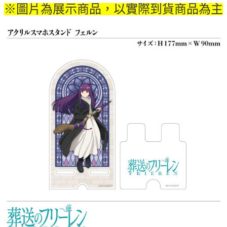
※圖片為展示商品，以實際到貨商品為主
付款後7-11取貨
每筆NT$65，滿NT$1,300(含以上)免運費
宅配-木棉花樂園專用
每筆NT$100，滿NT$1,300(含以上)免運費
宅配-離島(澎湖/金門/馬祖)-木棉花樂園專用
每筆NT$220
黑貓宅配-貨到付款
每筆NT$150