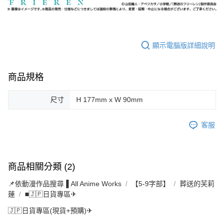
顯示電腦版詳細說明
商品規格
尺寸
H 177mm x W 90mm
客服
商品相關分類 (2)
📌依動漫作品搜尋▐ All Anime Works
【5-9字部】
葬送的芙莉
蓮
■🇯🇵日貨專區✈
🇯🇵日貨專區(現貨+預購)✈