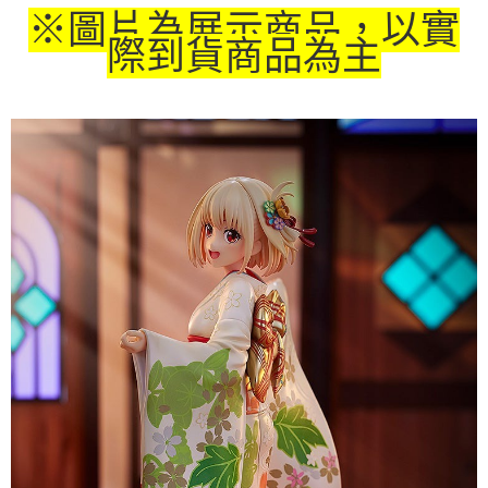
※圖片為展示商品，以實
每筆NT$65，滿NT$1,300(含以上)免運費
際到貨商品為主
付款後7-11取貨
每筆NT$65，滿NT$1,300(含以上)免運費
宅配-木棉花樂園專用
每筆NT$100，滿NT$1,300(含以上)免運費
宅配-離島(澎湖/金門/馬祖)-木棉花樂園專用
每筆NT$220
黑貓宅配-貨到付款
每筆NT$150