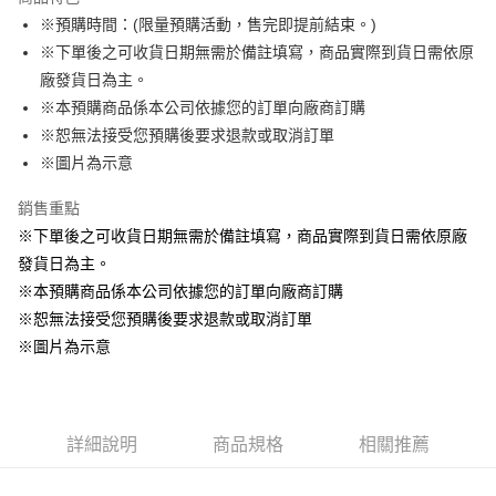
Apple Pay
※預購時間：(限量預購活動，售完即提前結束。)
※下單後之可收貨日期無需於備註填寫，商品實際到貨日需依原
悠遊付
廠發貨日為主。
Google Pay
※本預購商品係本公司依據您的訂單向廠商訂購
※恕無法接受您預購後要求退款或取消訂單
ATM付款
※圖片為示意
貨到付款
銷售重點
※下單後之可收貨日期無需於備註填寫，商品實際到貨日需依原廠
運送方式
發貨日為主。
全家取貨付款
※本預購商品係本公司依據您的訂單向廠商訂購
每筆NT$65，滿NT$1,300(含以上)免運費
※恕無法接受您預購後要求退款或取消訂單
付款後全家取貨
※圖片為示意
每筆NT$65，滿NT$1,300(含以上)免運費
(不開放使用，請勿選取）
詳細說明
商品規格
相關推薦
每筆NT$9,999
7-11取貨付款