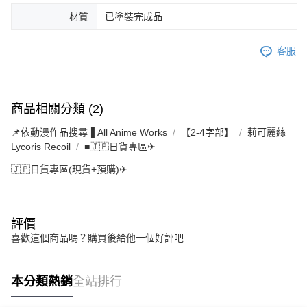
材質
已塗裝完成品
客服
商品相關分類 (2)
📌依動漫作品搜尋▐ All Anime Works
【2-4字部】
莉可麗絲
Lycoris Recoil
■🇯🇵日貨專區✈
🇯🇵日貨專區(現貨+預購)✈
評價
喜歡這個商品嗎？購買後給他一個好評吧
本分類熱銷
全站排行