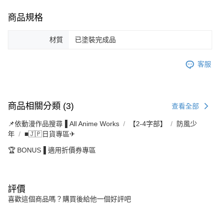
商品規格
材質
已塗裝完成品
客服
商品相關分類 (3)
查看全部
📌依動漫作品搜尋▐ All Anime Works
【2-4字部】
防風少
年
■🇯🇵日貨專區✈
🏆 BONUS▐ 適用折價券專區
評價
喜歡這個商品嗎？購買後給他一個好評吧