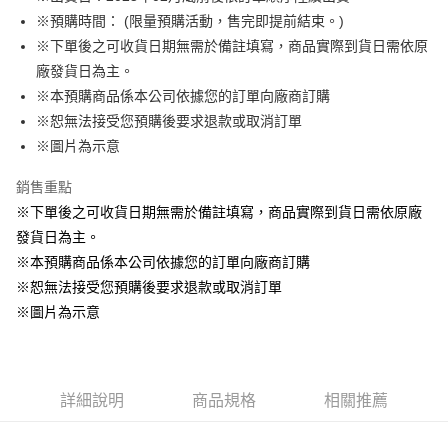
※預購時間： (限量預購活動，售完即提前結束。)
悠遊付
※下單後之可收貨日期無需於備註填寫，商品實際到貨日需依原
Google Pay
廠發貨日為主。
※本預購商品係本公司依據您的訂單向廠商訂購
ATM付款
※恕無法接受您預購後要求退款或取消訂單
貨到付款
※圖片為示意
銷售重點
運送方式
※下單後之可收貨日期無需於備註填寫，商品實際到貨日需依原廠
全家取貨付款
發貨日為主。
每筆NT$65，滿NT$1,300(含以上)免運費
※本預購商品係本公司依據您的訂單向廠商訂購
付款後全家取貨
※恕無法接受您預購後要求退款或取消訂單
每筆NT$65，滿NT$1,300(含以上)免運費
※圖片為示意
(不開放使用，請勿選取）
每筆NT$9,999
詳細說明
商品規格
相關推薦
7-11取貨付款
每筆NT$65，滿NT$1,300(含以上)免運費