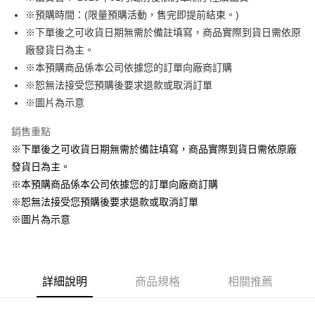
※預購時間：(限量預購活動，售完即提前結束。)
悠遊付
※下單後之可收貨日期無需於備註填寫，商品實際到貨日需依原
Google Pay
廠發貨日為主。
※本預購商品係本公司依據您的訂單向廠商訂購
ATM付款
※恕無法接受您預購後要求退款或取消訂單
貨到付款
※圖片為示意
銷售重點
運送方式
※下單後之可收貨日期無需於備註填寫，商品實際到貨日需依原廠
全家取貨付款
發貨日為主。
每筆NT$65，滿NT$1,300(含以上)免運費
※本預購商品係本公司依據您的訂單向廠商訂購
付款後全家取貨
※恕無法接受您預購後要求退款或取消訂單
每筆NT$65，滿NT$1,300(含以上)免運費
※圖片為示意
(不開放使用，請勿選取）
每筆NT$9,999
詳細說明
商品規格
相關推薦
7-11取貨付款
每筆NT$65，滿NT$1,300(含以上)免運費