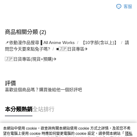
客服
商品相關分類 (2)
📌依動漫作品搜尋▐ All Anime Works
【10字部(含以上)】
請
問您今天要來點兔子嗎?
■🇯🇵日貨專區✈
🇯🇵日貨專區(現貨+預購)✈
評價
喜歡這個商品嗎？購買後給他一個好評吧
本分類熱銷
全站排行
本網站中使用 cookie，欲查詢有關本網站使用 cookie 方式之詳情，及若您不希
熱門標籤
望在電腦上使用 cookie 時應如何變更電腦的 cookie 設定，請參閱本網站「
隱私