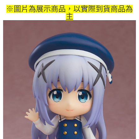
※圖片為展示商品，以實際到貨商品為
付款後7-11取貨
主
每筆NT$65，滿NT$1,300(含以上)免運費
宅配-木棉花樂園專用
每筆NT$100，滿NT$1,300(含以上)免運費
宅配-離島(澎湖/金門/馬祖)-木棉花樂園專用
每筆NT$220
黑貓宅配-貨到付款
每筆NT$150