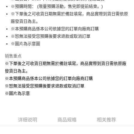
※預購時間： (限量預購活動，售完即提前結束。)
悠遊付
※下單後之可收貨日期無需於備註填寫，商品實際到貨日需依原
Google Pay
廠發貨日為主。
※本預購商品係本公司依據您的訂單向廠商訂購
ATM付款
※恕無法接受您預購後要求退款或取消訂單
货到付款
※圖片為示意圖
销售重点
运送方式
※下單後之可收貨日期無需於備註填寫，商品實際到貨日需依原廠
全家取貨付款
發貨日為主。
每笔NT$65，满NT$1,300(含以上)免运费
※本預購商品係本公司依據您的訂單向廠商訂購
付款後全家取貨
※恕無法接受您預購後要求退款或取消訂單
每笔NT$65，满NT$1,300(含以上)免运费
※圖片為示意
(不開放使用，請勿選取）
每笔NT$9,999
详细说明
商品规格
相关推荐
7-11取貨付款
每笔NT$65，满NT$1,300(含以上)免运费