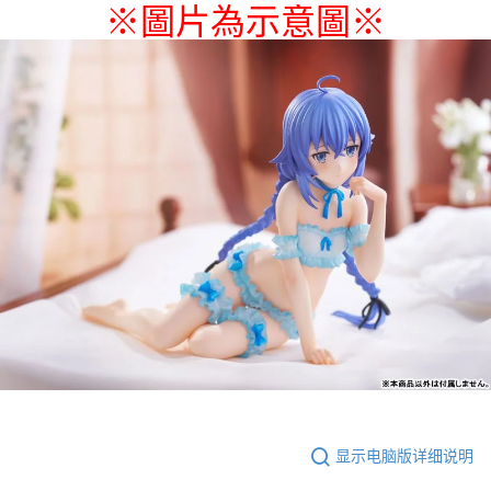
※圖片為示意圖
※
付款後7-11取貨
每笔NT$65，满NT$1,300(含以上)免运费
宅配-木棉花樂園專用
每笔NT$100，满NT$1,300(含以上)免运费
宅配-離島(澎湖/金門/馬祖)-木棉花樂園專用
每笔NT$220
黑貓宅配-貨到付款
每笔NT$150
显示电脑版详细说明