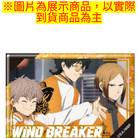
※圖片為展示商品，以實際
付款後7-11取貨
到貨商品為主
每筆NT$65，滿NT$1,300(含以上)免運費
宅配-木棉花樂園專用
每筆NT$100，滿NT$1,300(含以上)免運費
宅配-離島(澎湖/金門/馬祖)-木棉花樂園專用
每筆NT$220
黑貓宅配-貨到付款
每筆NT$150