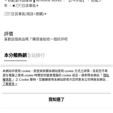
📌依動漫作品搜尋▐ All Anime Works
【2-4字部】
防風少
年
■🇯🇵日貨專區✈
🇯🇵日貨專區(現貨+預購)✈
評價
喜歡這個商品嗎？購買後給他一個好評吧
本分類熱銷
全站排行
本網站中使用 cookie，欲查詢有關本網站使用 cookie 方式之詳情，及若您不希
熱門標籤
望在電腦上使用 cookie 時應如何變更電腦的 cookie 設定，請參閱本網站「
隱私
權條款
」之 Cookie 聲明。您繼續使用本網站即表示您同意本公司得按本網站使
用條款之 Cookie 聲明使用 cookie。
了解更多 >
我知道了