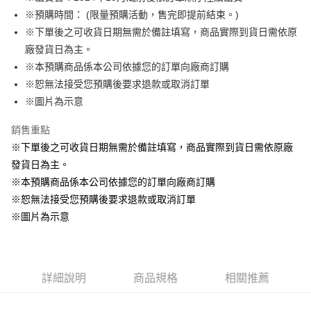
※預購時間： (限量預購活動，售完即提前結束。)
悠遊付
※下單後之可收貨日期無需於備註填寫，商品實際到貨日需依原
Google Pay
廠發貨日為主。
※本預購商品係本公司依據您的訂單向廠商訂購
ATM付款
※恕無法接受您預購後要求退款或取消訂單
貨到付款
※圖片為示意
銷售重點
運送方式
※下單後之可收貨日期無需於備註填寫，商品實際到貨日需依原廠
全家取貨付款
發貨日為主。
每筆NT$65，滿NT$1,300(含以上)免運費
※本預購商品係本公司依據您的訂單向廠商訂購
付款後全家取貨
※恕無法接受您預購後要求退款或取消訂單
每筆NT$65，滿NT$1,300(含以上)免運費
※圖片為示意
(不開放使用，請勿選取）
每筆NT$9,999
詳細說明
商品規格
相關推薦
7-11取貨付款
每筆NT$65，滿NT$1,300(含以上)免運費