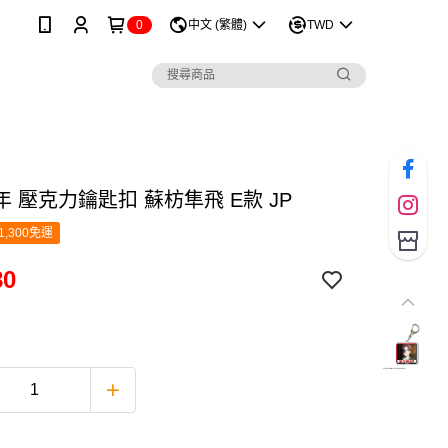
0
中文 (繁體)
TWD
 壓克力鑰匙扣 蘇枋隼飛 E款 JP
1,300免運
80