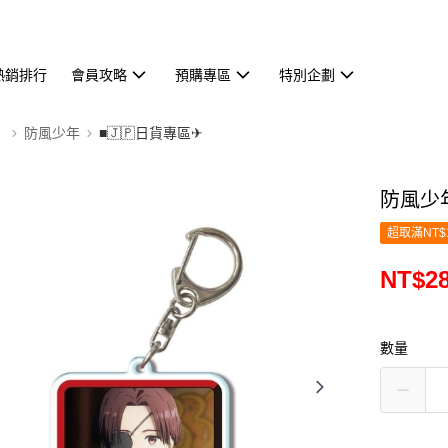
熱銷排行
會員攻略
預購專區
特別企劃
】
防風少年
■🇯🇵日貨專區✈
防風少年
超取滿NT$
NT$2
數量