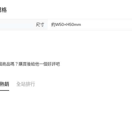
規格
尺寸
約W50×H50mm
個商品嗎？購買後給他一個好評吧
熱銷
全站排行