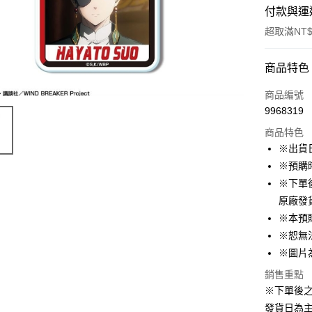
付款與運
超取滿NT$
付款方式
商品特色
信用卡一
商品編號
9968319
超商取貨
商品特色
LINE Pay
※出貨
※預購
Apple Pay
※下單
悠遊付
原廠發
※本預
Google Pa
※恕無
ATM付款
※圖片
貨到付款
銷售重點
※下單後
發貨日為