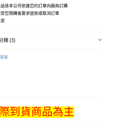
商品係本公司依據您的訂單向廠商訂購
接受您預購後要求退款或取消訂單
付款
示意
5，滿NT$1,300(含以上)免運費
家取貨
類 (3)
5，滿NT$1,300(含以上)免運費
搜尋▐ All Anime Works
【2-4字部】
防風少
用，請勿選取）
客服
🇵日貨專區✈
999
專區(現貨+預購)✈
付款
博🧡限量折扣活動
最低5折起
5，滿NT$1,300(含以上)免運費
1取貨
5，滿NT$1,300(含以上)免運費
際到貨商品為主
花樂園專用
00，滿NT$1,300(含以上)免運費
(澎湖/金門/馬祖)-木棉花樂園專用