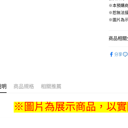
運送方式
※本預購
※恕無法
全家取貨
※圖片為
每筆NT$6
付款後全
商品相關分
每筆NT$6
📌依動漫作品
(不開放使
分享
年
■🇯
每筆NT$9,
🇯🇵日貨
7-11取貨
🧡線上漫
每筆NT$6
說明
商品規格
相關推薦
付款後7-1
每筆NT$6
※圖片為展示商品，以實
宅配-木棉
每筆NT$1
宅配-離島