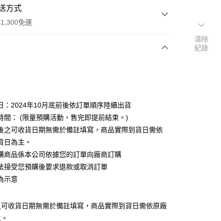
送方式
1,300免運
清除
紀錄
次付款
付款
日：2024年10月底前後依訂單順序陸續出貨
時間： (限量預購活動，售完即提前結束。)
後之可收貨日期無需於備註填寫，商品實際到貨日需依
貨日為主。
購商品係本公司依據您的訂單向廠商訂購
y
法接受您預購後要求退款或取消訂單
為示意
之可收貨日期無需於備註填寫，商品實際到貨日需依原廠
主。