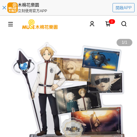
木棉花樂園
開啟APP
立刻使用官方APP
0
1
/
1