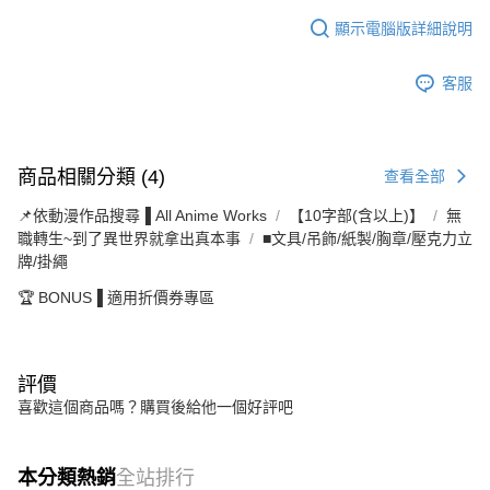
顯示電腦版詳細說明
客服
商品相關分類 (4)
查看全部
📌依動漫作品搜尋▐ All Anime Works
【10字部(含以上)】
無
職轉生~到了異世界就拿出真本事
■文具/吊飾/紙製/胸章/壓克力立
牌/掛繩
🏆 BONUS▐ 適用折價券專區
評價
喜歡這個商品嗎？購買後給他一個好評吧
本分類熱銷
全站排行