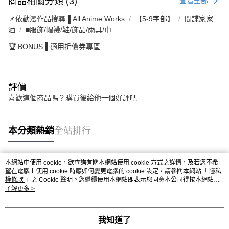
商品相關分類 (3)
查看全部
📌依動漫作品搜尋▐ All Anime Works
【5-9字部】
間諜家家
酒
■服飾/帽襪/鞋/飾品/雨具/巾
🏆 BONUS▐ 適用折價券專區
評價
喜歡這個商品嗎？購買後給他一個好評吧
本分類熱銷
全站排行
本網站中使用 cookie，欲查詢有關本網站使用 cookie 方式之詳情，及若您不希
熱門標籤
望在電腦上使用 cookie 時應如何變更電腦的 cookie 設定，請參閱本網站「
隱私
權條款
」之 Cookie 聲明。您繼續使用本網站即表示您同意本公司得按本網站使
用條款之 Cookie 聲明使用 cookie。
了解更多 >
我知道了