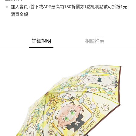
Apple Pay
加入會員+首下載APP最高領150折價券1點紅利點數可折抵1元
消費金額
悠遊付
Google Pay
ATM付款
詳細說明
相關推薦
貨到付款
運送方式
全家取貨付款
每筆NT$65，滿NT$1,300(含以上)免運費
付款後全家取貨
每筆NT$65，滿NT$1,300(含以上)免運費
(不開放使用，請勿選取）
每筆NT$9,999
7-11取貨付款