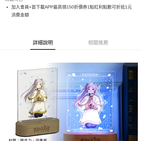
Apple Pay
加入會員+首下載APP最高領150折價券1點紅利點數可折抵1元
消費金額
悠遊付
Google Pay
ATM付款
詳細說明
相關推薦
貨到付款
運送方式
全家取貨付款
每筆NT$65，滿NT$1,300(含以上)免運費
付款後全家取貨
每筆NT$65，滿NT$1,300(含以上)免運費
(不開放使用，請勿選取）
每筆NT$9,999
7-11取貨付款