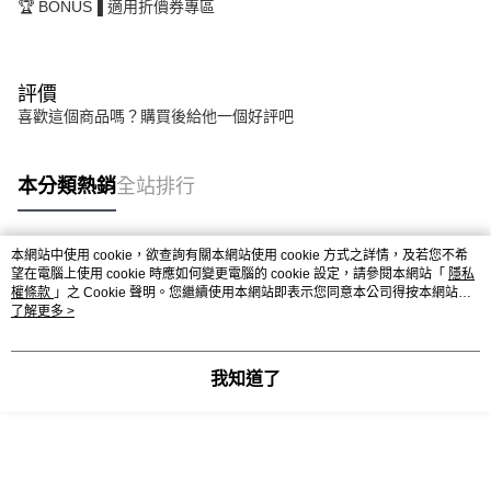
🏆 BONUS▐ 適用折價券專區
評價
喜歡這個商品嗎？購買後給他一個好評吧
本分類熱銷
全站排行
本網站中使用 cookie，欲查詢有關本網站使用 cookie 方式之詳情，及若您不希
熱門標籤
望在電腦上使用 cookie 時應如何變更電腦的 cookie 設定，請參閱本網站「
隱私
權條款
」之 Cookie 聲明。您繼續使用本網站即表示您同意本公司得按本網站使
用條款之 Cookie 聲明使用 cookie。
了解更多 >
我知道了