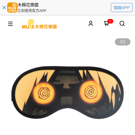
木棉花樂園
開啟APP
立刻使用官方APP
0
1
/
1