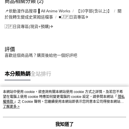
商品相關分類 (2)
📌依動漫作品搜尋▐ All Anime Works
【10字部(含以上)】
關
於我轉生變成史萊姆這檔事
■🇯🇵日貨專區✈
🇯🇵日貨專區(現貨+預購)✈
評價
喜歡這個商品嗎？購買後給他一個好評吧
本分類熱銷
全站排行
本網站中使用 cookie，欲查詢有關本網站使用 cookie 方式之詳情，及若您不希
熱門標籤
望在電腦上使用 cookie 時應如何變更電腦的 cookie 設定，請參閱本網站「
隱私
權條款
」之 Cookie 聲明。您繼續使用本網站即表示您同意本公司得按本網站使
用條款之 Cookie 聲明使用 cookie。
了解更多 >
我知道了