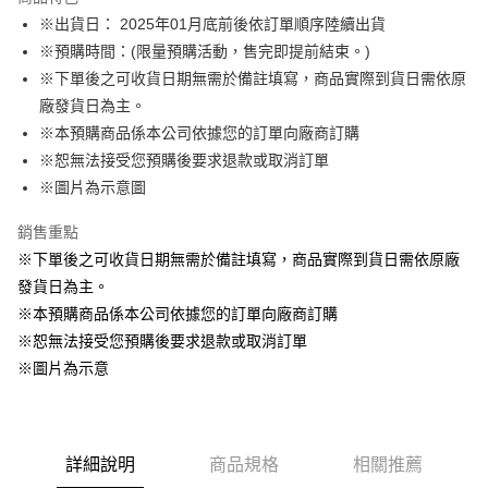
Apple Pay
※出貨日： 2025年01月底前後依訂單順序陸續出貨
※預購時間：(限量預購活動，售完即提前結束。)
悠遊付
※下單後之可收貨日期無需於備註填寫，商品實際到貨日需依原
Google Pay
廠發貨日為主。
※本預購商品係本公司依據您的訂單向廠商訂購
ATM付款
※恕無法接受您預購後要求退款或取消訂單
貨到付款
※圖片為示意圖
銷售重點
運送方式
※下單後之可收貨日期無需於備註填寫，商品實際到貨日需依原廠
全家取貨付款
發貨日為主。
每筆NT$65，滿NT$1,300(含以上)免運費
※本預購商品係本公司依據您的訂單向廠商訂購
付款後全家取貨
※恕無法接受您預購後要求退款或取消訂單
每筆NT$65，滿NT$1,300(含以上)免運費
※圖片為示意
(不開放使用，請勿選取）
每筆NT$9,999
詳細說明
商品規格
相關推薦
7-11取貨付款