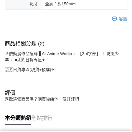
尺寸
全高：約150mm
客服
商品相關分類 (2)
📌依動漫作品搜尋▐ All Anime Works
【2-4字部】
防風少
年
■🇯🇵日貨專區✈
🇯🇵日貨專區(現貨+預購)✈
評價
喜歡這個商品嗎？購買後給他一個好評吧
本分類熱銷
全站排行