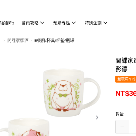
熱銷排行
會員攻略
預購專區
特別企劃
】
間諜家家酒
■餐廚/杯具/杯墊/瓶罐
間諜家家
彭德
超取滿NT$
NT$3
數量