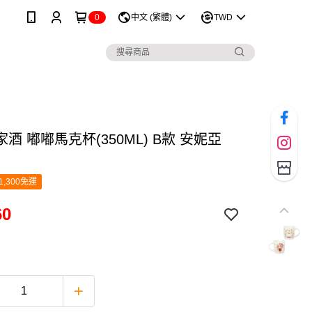
0
中文 (繁體)
TWD
酒 嘟嘟馬克杯(350ML) B款 安妮亞
1,300免運
60