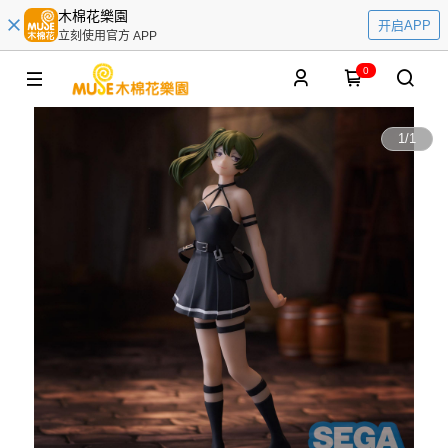
木棉花樂園
开启APP
立刻使用官方 APP
0
1
/
1