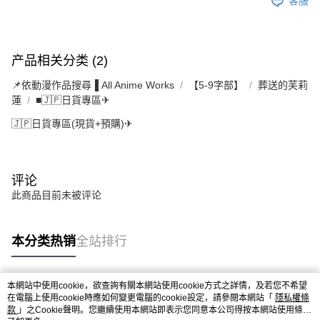
客服
产品相关分类 (2)
📌依動漫作品搜尋▐ All Anime Works
【5-9字部】
葬送的芙莉
蓮
■🇯🇵日貨專區✈
🇯🇵日貨專區(現貨+預購)✈
评论
此商品目前未被评论
本分类热销
全站排行
本網站中使用cookie，欲查詢有關本網站使用cookie方式之詳情，及若您不希望
热门标签
在電腦上使用cookie時應如何變更電腦的cookie設定，請參閱本網站「
隱私權條
款
」之Cookie聲明。您繼續使用本網站即表示您同意本公司得按本網站使用條款