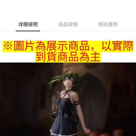
LINE Pay
Apple Pay
详细说明
商品规格
相关推荐
悠遊付
Google Pay
※圖片為展示商品，以實際
ATM付款
到貨商品為主
货到付款
运送方式
全家取貨付款
每笔NT$65，满NT$1,300(含以上)免运费
付款後全家取貨
每笔NT$65，满NT$1,300(含以上)免运费
(不開放使用，請勿選取）
每笔NT$9,999