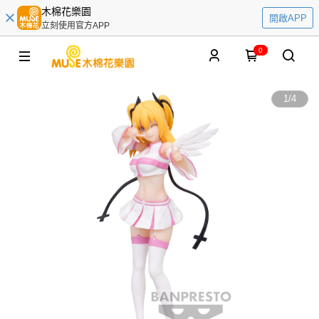
木棉花樂園
開啟APP
立刻使用官方APP
0
1
/
4