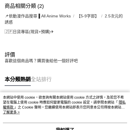
商品相關分類 (2)
📌依動漫作品搜尋▐ All Anime Works
【5-9字部】
2.5次元的
誘惑
🇯🇵日貨專區(現貨+預購)✈
評價
喜歡這個商品嗎？購買後給他一個好評吧
本分類熱銷
全站排行
本網站中使用 cookie，欲查詢有關本網站使用 cookie 方式之詳情，及若您不希
熱門標籤
望在電腦上使用 cookie 時應如何變更電腦的 cookie 設定，請參閱本網站「
隱私
權條款
」之 Cookie 聲明。您繼續使用本網站即表示您同意本公司得按本網站使
用條款之 Cookie 聲明使用 cookie。
了解更多 >