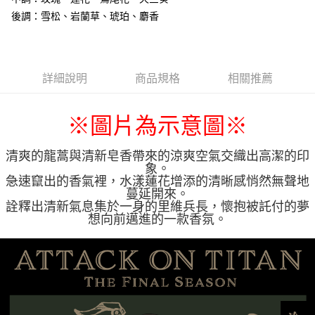
後調：雪松、岩蘭草、琥珀、麝香
詳細說明
商品規格
相關推薦
※圖片為示意圖
※
清爽的龍蒿與清新皂香帶來的涼爽空氣交織出高潔的印
象。
急速竄出的香氣裡，水漾蓮花增添的清晰感悄然無聲地
蔓延開來。
詮釋出清新氣息集於一身的里維兵長，懷抱被託付的夢
想向前邁進的一款香氛。