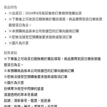
Apple Pay
商品特色
悠遊付
※出貨日：2024年8月底前後依訂單順序陸續出貨
※下單後之可收貨日期無需於備註填寫，商品實際到貨日需依原
Google Pay
廠發貨日為主。
ATM付款
※本預購商品係本公司依據您的訂單向廠商訂購
※恕無法接受您預購後要求退款或取消訂單
運送方式
※圖片為示意
特殊材積-宅配
銷售重點
每筆NT$100，滿NT$1,300(含以上)免運費
※下單後之可收貨日期無需於備註填寫，商品實際到貨日需依原廠
發貨日為主。
※本預購商品係本公司依據您的訂單向廠商訂購
※恕無法接受您預購後要求退款或取消訂單
※圖片為示意
彷彿寒冷夜空中閃爍的星星
清澈透明的草本皂香調
前調：清新香皂、龍蒿、迷迭香
中調：玫瑰、蓮花、鳶尾花、天竺葵