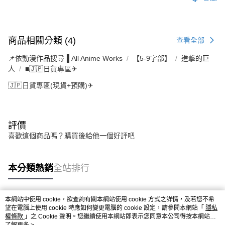
商品相關分類 (4)
查看全部
📌依動漫作品搜尋▐ All Anime Works
【5-9字部】
進擊的巨
人
■🇯🇵日貨專區✈
🇯🇵日貨專區(現貨+預購)✈
評價
喜歡這個商品嗎？購買後給他一個好評吧
本分類熱銷
全站排行
本網站中使用 cookie，欲查詢有關本網站使用 cookie 方式之詳情，及若您不希
熱門標籤
望在電腦上使用 cookie 時應如何變更電腦的 cookie 設定，請參閱本網站「
隱私
權條款
」之 Cookie 聲明。您繼續使用本網站即表示您同意本公司得按本網站使