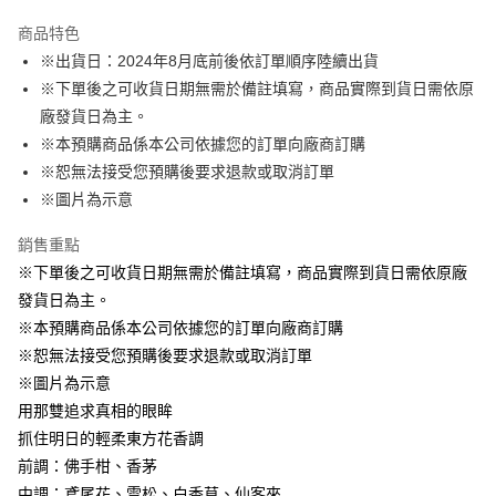
Apple Pay
商品特色
悠遊付
※出貨日：2024年8月底前後依訂單順序陸續出貨
※下單後之可收貨日期無需於備註填寫，商品實際到貨日需依原
Google Pay
廠發貨日為主。
ATM付款
※本預購商品係本公司依據您的訂單向廠商訂購
※恕無法接受您預購後要求退款或取消訂單
運送方式
※圖片為示意
特殊材積-宅配
銷售重點
每筆NT$100，滿NT$1,300(含以上)免運費
※下單後之可收貨日期無需於備註填寫，商品實際到貨日需依原廠
發貨日為主。
※本預購商品係本公司依據您的訂單向廠商訂購
※恕無法接受您預購後要求退款或取消訂單
※圖片為示意
用那雙追求真相的眼眸
抓住明日的輕柔東方花香調
前調：佛手柑、香茅
中調：鳶尾花、雪松、白香草、仙客來