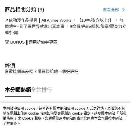
商品相關分類 (3)
查看全部
📌依動漫作品搜尋▐ All Anime Works
【10字部(含以上)】
無
職轉生~到了異世界就拿出真本事
■文具/吊飾/紙製/胸章/壓克力立
牌/掛繩
🏆 BONUS▐ 適用折價券專區
評價
喜歡這個商品嗎？購買後給他一個好評吧
本分類熱銷
全站排行
本網站中使用 cookie，欲查詢有關本網站使用 cookie 方式之詳情，及若您不希
熱門標籤
望在電腦上使用 cookie 時應如何變更電腦的 cookie 設定，請參閱本網站「
隱私
權條款
」之 Cookie 聲明。您繼續使用本網站即表示您同意本公司得按本網站使
用條款之 Cookie 聲明使用 cookie。
了解更多 >