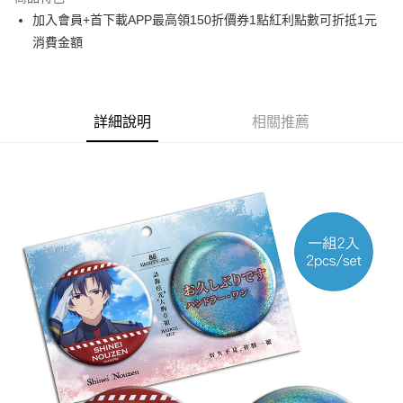
Apple Pay
加入會員+首下載APP最高領150折價券1點紅利點數可折抵1元
消費金額
悠遊付
Google Pay
ATM付款
詳細說明
相關推薦
貨到付款
運送方式
全家取貨付款
每筆NT$65，滿NT$1,300(含以上)免運費
付款後全家取貨
每筆NT$65，滿NT$1,300(含以上)免運費
(不開放使用，請勿選取）
每筆NT$9,999
7-11取貨付款