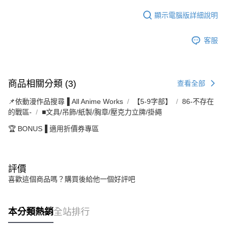
顯示電腦版詳細說明
客服
商品相關分類 (3)
查看全部
📌依動漫作品搜尋▐ All Anime Works
【5-9字部】
86-不存在
的戰區-
■文具/吊飾/紙製/胸章/壓克力立牌/掛繩
🏆 BONUS▐ 適用折價券專區
評價
喜歡這個商品嗎？購買後給他一個好評吧
本分類熱銷
全站排行