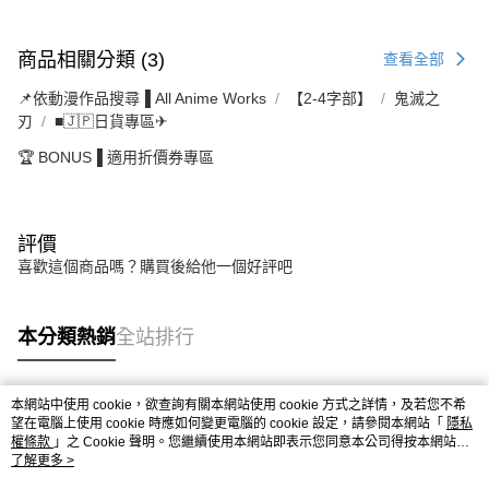
商品相關分類 (3)
查看全部
📌依動漫作品搜尋▐ All Anime Works
【2-4字部】
鬼滅之
刃
■🇯🇵日貨專區✈
🏆 BONUS▐ 適用折價券專區
評價
喜歡這個商品嗎？購買後給他一個好評吧
本分類熱銷
全站排行
本網站中使用 cookie，欲查詢有關本網站使用 cookie 方式之詳情，及若您不希
熱門標籤
望在電腦上使用 cookie 時應如何變更電腦的 cookie 設定，請參閱本網站「
隱私
權條款
」之 Cookie 聲明。您繼續使用本網站即表示您同意本公司得按本網站使
用條款之 Cookie 聲明使用 cookie。
了解更多 >