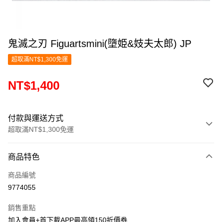
鬼滅之刃 Figuartsmini(墮姫&妓夫太郎) JP
超取滿NT$1,300免運
NT$1,400
付款與運送方式
超取滿NT$1,300免運
付款方式
商品特色
信用卡一次付款
商品編號
超商取貨付款
9774055
LINE Pay
銷售重點
Apple Pay
加入會員+首下載APP最高領150折價券