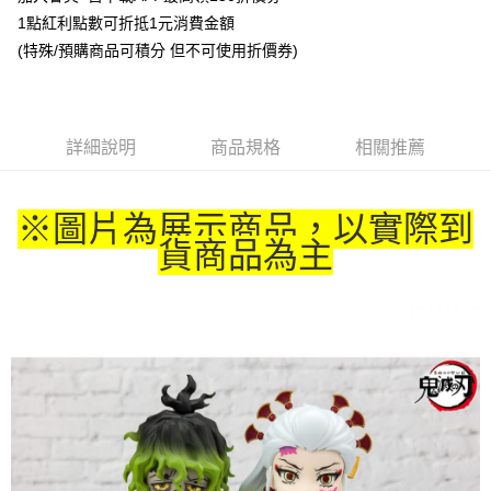
1點紅利點數可折抵1元消費金額
悠遊付
(特殊/預購商品可積分 但不可使用折價券)
Google Pay
ATM付款
詳細說明
商品規格
相關推薦
貨到付款
運送方式
※圖片為展示商品，以實際到
全家取貨付款
貨商品為主
每筆NT$65，滿NT$1,300(含以上)免運費
付款後全家取貨
每筆NT$65，滿NT$1,300(含以上)免運費
(不開放使用，請勿選取）
每筆NT$9,999
7-11取貨付款
每筆NT$65，滿NT$1,300(含以上)免運費