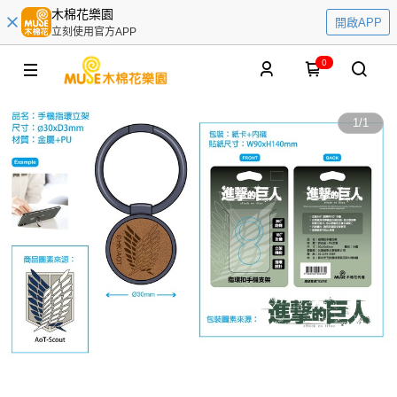
木棉花樂園
開啟APP
立刻使用官方APP
0
1
/
1