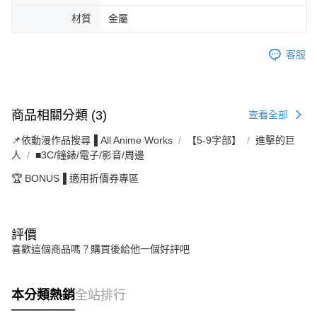
材質
金屬
客服
商品相關分類 (3)
查看全部
📌依動漫作品搜尋▐ All Anime Works
【5-9字部】
進擊的巨
人
■3C/鐘錶/電子/影音/周邊
🏆 BONUS▐ 適用折價券專區
評價
喜歡這個商品嗎？購買後給他一個好評吧
本分類熱銷
全站排行