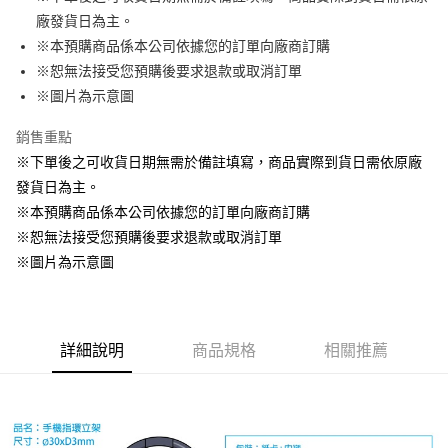
廠發貨日為主。
悠遊付
※本預購商品係本公司依據您的訂單向廠商訂購
Google Pay
※恕無法接受您預購後要求退款或取消訂單
※圖片為示意圖
ATM付款
銷售重點
貨到付款
※下單後之可收貨日期無需於備註填寫，商品實際到貨日需依原廠
發貨日為主。
運送方式
※本預購商品係本公司依據您的訂單向廠商訂購
全家取貨付款
※恕無法接受您預購後要求退款或取消訂單
每筆NT$65，滿NT$1,300(含以上)免運費
※圖片為示意圖
付款後全家取貨
每筆NT$65，滿NT$1,300(含以上)免運費
(不開放使用，請勿選取）
詳細說明
商品規格
相關推薦
每筆NT$9,999
7-11取貨付款
每筆NT$65，滿NT$1,300(含以上)免運費