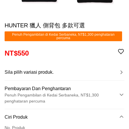
HUNTER 獵人 側背包 多款可選
Penuh Pengambilan di Kedai Serbaneka, NT$1,300 penghataran
percuma
NT$550
Sila pilih variasi produk.
Pembayaran Dan Penghantaran
Penuh Pengambilan di Kedai Serbaneka, NT$1,300
penghataran percuma
Kaedah Pembayaran
Ciri Produk
Kad Kredit (Bayaran Penuh)
No. Produk