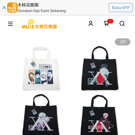
木棉花樂園
Buka APP
Gunakan App Kami Sekarang
0
1
/
9