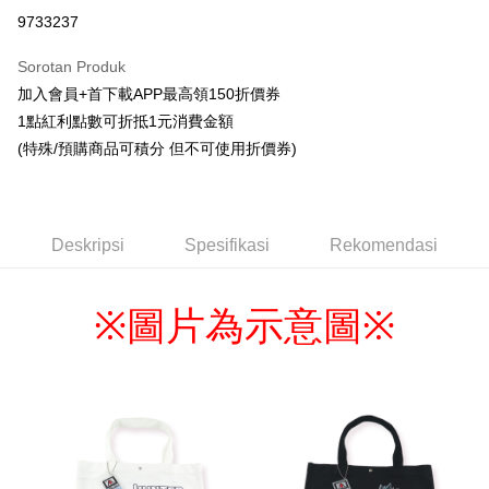
Pengambilan di Kedai Serbaneka
9733237
LINE Pay
Sorotan Produk
Apple Pay
加入會員+首下載APP最高領150折價券
1點紅利點數可折抵1元消費金額
Easy Wallet
(特殊/預購商品可積分 但不可使用折價券)
Google Pay
Pemindahan ATM
Deskripsi
Spesifikasi
Rekomendasi
Tunai semasa Penghantaran
Pilihan Penghantaran
圖片為示意圖
※
※
全家取貨付款
NT$65/pesanan | Penghantaran percuma untuk pesanan
NT$1,300 atau lebih
付款後全家取貨
NT$65/pesanan | Penghantaran percuma untuk pesanan
NT$1,300 atau lebih