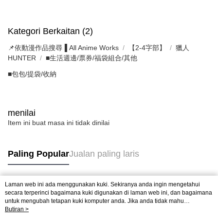
Kategori Berkaitan (2)
📌依動漫作品搜尋▐ All Anime Works
【2-4字部】
獵人
HUNTER
■生活週邊/票券/福袋組合/其他
■包包/提袋/收納
menilai
Item ini buat masa ini tidak dinilai
Paling Popular
Jualan paling laris
Laman web ini ada menggunakan kuki. Sekiranya anda ingin mengetahui
Tag Popular
secara terperinci bagaimana kuki digunakan di laman web ini, dan bagaimana
untuk mengubah tetapan kuki komputer anda. Jika anda tidak mahu
menggunakan kuki di komputer anda, sila rujuk penerangan mengenai kuki.
Butiran >
Dasar Privasi
Laman web ini ada menggunakan kuki. Sekiranya anda ingin