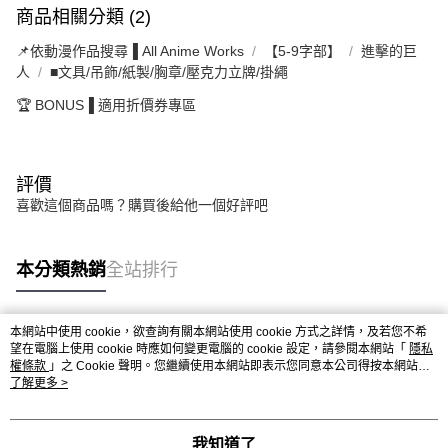
商品相關分類 (2)
📌依動漫作品搜尋▐ All Anime Works
【5-9字部】
進擊的巨
人
■文具/吊飾/紙製/胸章/壓克力立牌/掛繩
🏆 BONUS▐ 適用折價券專區
評價
喜歡這個商品嗎？購買後給他一個好評吧
本分類熱銷
全站排行
本網站中使用 cookie，欲查詢有關本網站使用 cookie 方式之詳情，及若您不希
熱門標籤
望在電腦上使用 cookie 時應如何變更電腦的 cookie 設定，請參閱本網站「
隱私
權條款
」之 Cookie 聲明。您繼續使用本網站即表示您同意本公司得按本網站使
用條款之 Cookie 聲明使用 cookie。
了解更多 >
我知道了