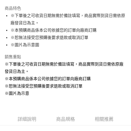
LINE Pay
商品特色
Apple Pay
※下單後之可收貨日期無需於備註填寫，商品實際到貨日需依原
廠發貨日為主。
悠遊付
※本預購商品係本公司依據您的訂單向廠商訂購
Google Pay
※恕無法接受您預購後要求退款或取消訂單
※圖片為示意圖
ATM付款
銷售重點
貨到付款
※下單後之可收貨日期無需於備註填寫，商品實際到貨日需依原廠
發貨日為主。
運送方式
※本預購商品係本公司依據您的訂單向廠商訂購
全家取貨付款
※恕無法接受您預購後要求退款或取消訂單
每筆NT$65，滿NT$1,300(含以上)免運費
※圖片為示意
付款後全家取貨
每筆NT$65，滿NT$1,300(含以上)免運費
(不開放使用，請勿選取）
詳細說明
商品規格
相關推薦
每筆NT$9,999