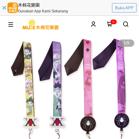
木棉花樂園
Buka APP
Gunakan App Kami Sekarang
0
1
/
9