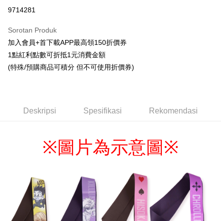
Pengambilan di Kedai Serbaneka
9714281
LINE Pay
Sorotan Produk
Apple Pay
加入會員+首下載APP最高領150折價券
1點紅利點數可折抵1元消費金額
Easy Wallet
(特殊/預購商品可積分 但不可使用折價券)
Google Pay
Pemindahan ATM
Deskripsi
Spesifikasi
Rekomendasi
Tunai semasa Penghantaran
Pilihan Penghantaran
圖片為示意圖
※
※
全家取貨付款
NT$65/pesanan | Penghantaran percuma untuk pesanan
NT$1,300 atau lebih
付款後全家取貨
NT$65/pesanan | Penghantaran percuma untuk pesanan
NT$1,300 atau lebih