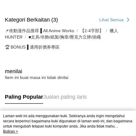
Kategori Berkaitan (3)
Lihat Semua
📌依動漫作品搜尋▐ All Anime Works
【2-4字部】
獵人
HUNTER
■文具/吊飾/紙製/胸章/壓克力立牌/掛繩
🏆 BONUS▐ 適用折價券專區
menilai
Item ini buat masa ini tidak dinilai
Paling Popular
Jualan paling laris
Laman web ini ada menggunakan kuki. Sekiranya anda ingin mengetahui
Tag Popular
secara terperinci bagaimana kuki digunakan di laman web ini, dan bagaimana
untuk mengubah tetapan kuki komputer anda. Jika anda tidak mahu
menggunakan kuki di komputer anda, sila rujuk penerangan mengenai kuki.
Butiran >