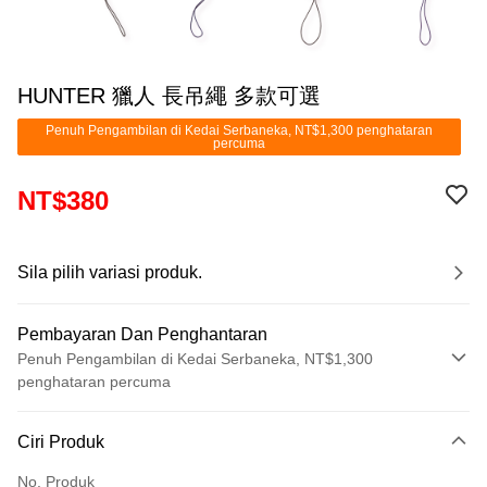
HUNTER 獵人 長吊繩 多款可選
Penuh Pengambilan di Kedai Serbaneka, NT$1,300 penghataran
percuma
NT$380
Sila pilih variasi produk.
Pembayaran Dan Penghantaran
Penuh Pengambilan di Kedai Serbaneka, NT$1,300
penghataran percuma
Kaedah Pembayaran
Ciri Produk
Kad Kredit (Bayaran Penuh)
No. Produk