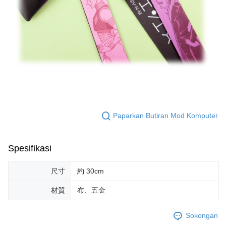
Paparkan Butiran Mod Komputer
Spesifikasi
尺寸
約 30cm
材質
布、五金
Sokongan