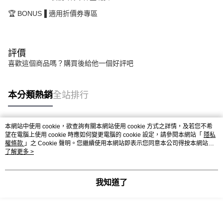
🏆 BONUS▐ 適用折價券專區
評價
喜歡這個商品嗎？購買後給他一個好評吧
本分類熱銷
全站排行
本網站中使用 cookie，欲查詢有關本網站使用 cookie 方式之詳情，及若您不希
熱門標籤
望在電腦上使用 cookie 時應如何變更電腦的 cookie 設定，請參閱本網站「
隱私
權條款
」之 Cookie 聲明。您繼續使用本網站即表示您同意本公司得按本網站使
用條款之 Cookie 聲明使用 cookie。
了解更多 >
我知道了