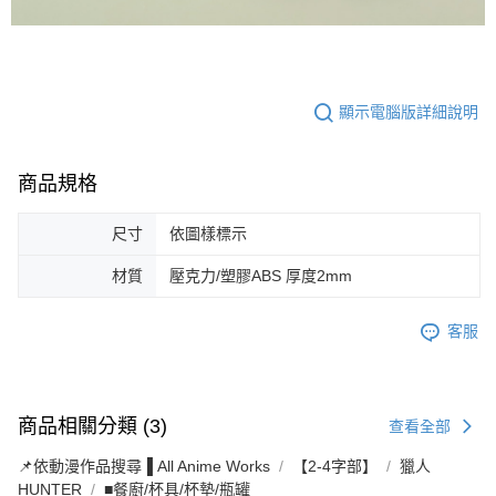
顯示電腦版詳細說明
商品規格
尺寸
依圖樣標示
材質
壓克力/塑膠ABS 厚度2mm
客服
商品相關分類 (3)
查看全部
📌依動漫作品搜尋▐ All Anime Works
【2-4字部】
獵人
HUNTER
■餐廚/杯具/杯墊/瓶罐