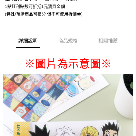
1點紅利點數可折抵1元消費金額
悠遊付
(特殊/預購商品可積分 但不可使用折價券)
Google Pay
ATM付款
詳細說明
商品規格
相關推薦
貨到付款
運送方式
圖片為示意圖
※
※
全家取貨付款
每筆NT$65，滿NT$1,300(含以上)免運費
付款後全家取貨
每筆NT$65，滿NT$1,300(含以上)免運費
(不開放使用，請勿選取）
每筆NT$9,999
7-11取貨付款
每筆NT$65，滿NT$1,300(含以上)免運費