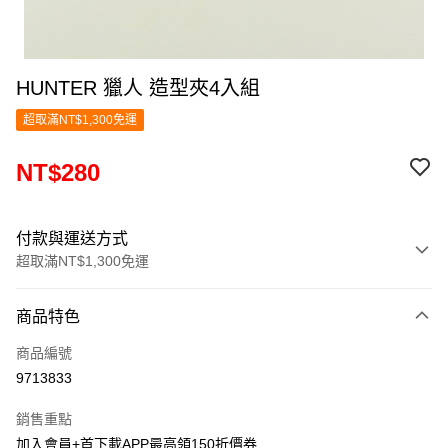
HUNTER 獵人 造型夾4入組
超取滿NT$1,300免運
NT$280
付款與運送方式
超取滿NT$1,300免運
付款方式
商品特色
信用卡一次付款
商品編號
超商取貨付款
9713833
LINE Pay
銷售重點
Apple Pay
加入會員+首下載APP最高領150折價券