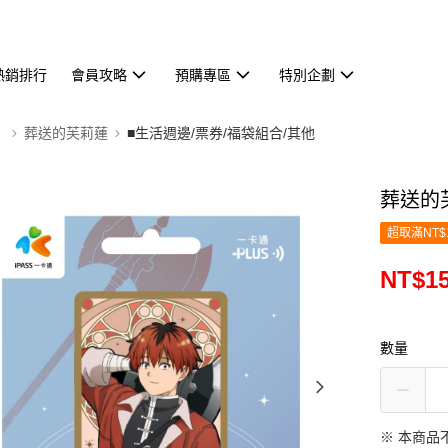
熱銷排行
會員攻略
預購專區
特別企劃
】
葬送的芙莉蓮
■生活週邊/票券/福袋組合/其他
葬送的
超取滿NT$
NT$1
數量
※ 本商品