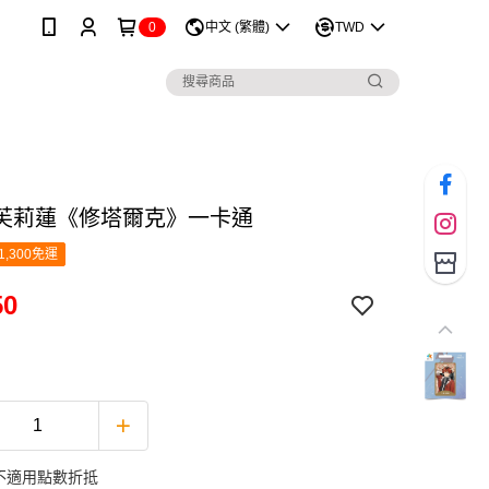
0
中文 (繁體)
TWD
芙莉蓮《修塔爾克》一卡通
1,300免運
50
不適用點數折抵