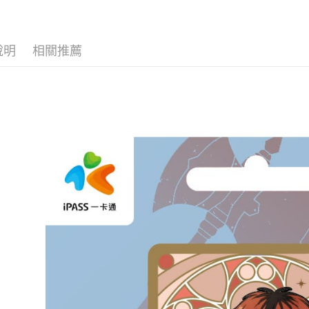
■生活週邊
運送方式
全家取貨
說明
相關推薦
每筆NT$6
付款後全
每筆NT$6
(不開放使
每筆NT$9,
7-11取貨
每筆NT$6
付款後7-1
每筆NT$6
宅配-木棉
每筆NT$1