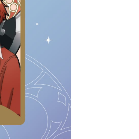
(澎湖/金門/馬祖)-木棉花樂園專用
20
貨到付款
50