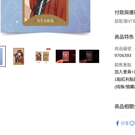
付款與運
超取滿NT$
付款方式
商品特色
信用卡一
商品編號
9706393
超商取貨
銷售重點
LINE Pay
加入會員+
1點紅利點
Apple Pay
(特殊/預
悠遊付
Google Pa
商品相關分
ATM付款
📌依動漫作品
分享
莉蓮
■
貨到付款
🏆 BON