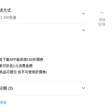
送方式
1,300免運
清除
紀錄
次付款
付款
首下載APP最高領150折價券
數可折抵1元消費金額
購商品可積分 但不可使用折價券)
y
類 (3)
搜尋▐ All Anime Works
【5-9字部】
葬送的芙
客服
生活週邊/票券/福袋組合/其他
US▐ 適用折價券專區