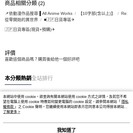
商品相關分類 (2)
📌依動漫作品搜尋▐ All Anime Works
【10字部(含以上)】
Re:
從零開始的異世界
■🇯🇵日貨專區✈
🇯🇵日貨專區(現貨+預購)✈
評價
喜歡這個商品嗎？購買後給他一個好評吧
本分類熱銷
全站排行
本網站中使用 cookie，欲查詢有關本網站使用 cookie 方式之詳情，及若您不希
熱門標籤
望在電腦上使用 cookie 時應如何變更電腦的 cookie 設定，請參閱本網站「
隱私
權條款
」之 Cookie 聲明。您繼續使用本網站即表示您同意本公司得按本網站使
用條款之 Cookie 聲明使用 cookie。
了解更多 >
我知道了