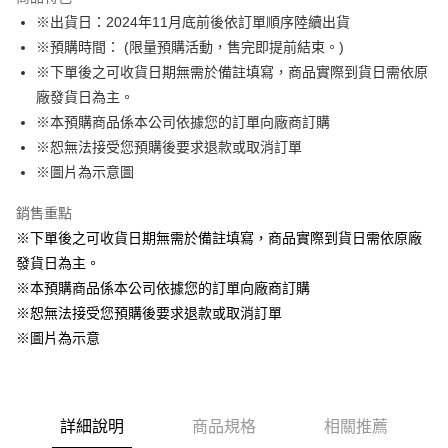
Apple Pay
※出貨日：2024年11月底前後依訂單順序陸續出貨
※預購時間： (限量預購活動，售完即提前結束。)
悠遊付
※下單後之可收貨日期無需於備註填寫，商品實際到貨日需依原
Google Pay
廠發貨日為主。
※本預購商品係本公司依據您的訂單向廠商訂購
ATM付款
※恕無法接受您預購後要求退款或取消訂單
貨到付款
※圖片為示意圖
銷售重點
運送方式
※下單後之可收貨日期無需於備註填寫，商品實際到貨日需依原廠
全家取貨付款
發貨日為主。
每筆NT$65，滿NT$1,300(含以上)免運費
※本預購商品係本公司依據您的訂單向廠商訂購
付款後全家取貨
※恕無法接受您預購後要求退款或取消訂單
每筆NT$65，滿NT$1,300(含以上)免運費
※圖片為示意
(不開放使用，請勿選取）
每筆NT$9,999
詳細說明
商品規格
相關推薦
7-11取貨付款