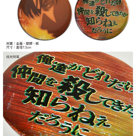
付款後7-11取貨
每筆NT$65，滿NT$1,300(含以上)免運費
宅配-木棉花樂園專用
每筆NT$100，滿NT$1,300(含以上)免運費
宅配-離島(澎湖/金門/馬祖)-木棉花樂園專用
每筆NT$220
黑貓宅配-貨到付款
每筆NT$150