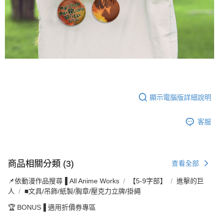
顯示電腦版詳細說明
客服
商品相關分類 (3)
查看全部
📌依動漫作品搜尋▐ All Anime Works
【5-9字部】
進擊的巨
人
■文具/吊飾/紙製/胸章/壓克力立牌/掛繩
🏆 BONUS▐ 適用折價券專區