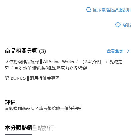
顯示電腦版詳細說明
客服
商品相關分類 (3)
查看全部
📌依動漫作品搜尋▐ All Anime Works
【2-4字部】
鬼滅之
刃
■文具/吊飾/紙製/胸章/壓克力立牌/掛繩
🏆 BONUS▐ 適用折價券專區
評價
喜歡這個商品嗎？購買後給他一個好評吧
本分類熱銷
全站排行