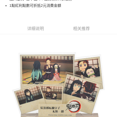
1點紅利點數可折抵2元消費金額
悠遊付
Google Pay
ATM付款
详细说明
相关推荐
货到付款
运送方式
全家取貨付款
每笔NT$65，满NT$1,300(含以上)免运费
付款後全家取貨
每笔NT$65，满NT$1,300(含以上)免运费
(不開放使用，請勿選取）
每笔NT$9,999
7-11取貨付款
每笔NT$65，满NT$1,300(含以上)免运费