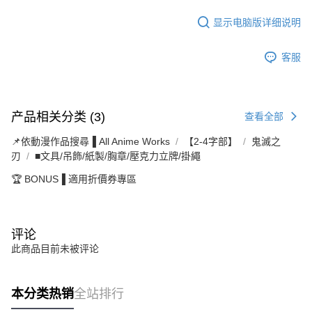
显示电脑版详细说明
客服
产品相关分类 (3)
查看全部
📌依動漫作品搜尋▐ All Anime Works
【2-4字部】
鬼滅之
刃
■文具/吊飾/紙製/胸章/壓克力立牌/掛繩
🏆 BONUS▐ 適用折價券專區
评论
此商品目前未被评论
本分类热销
全站排行