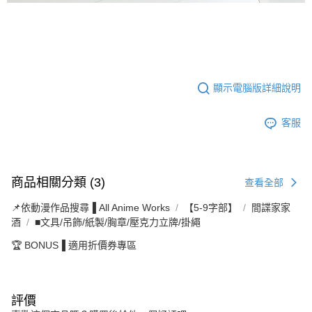
顯示電腦版詳細說明
客服
商品相關分類 (3)
查看全部
📌依動漫作品搜尋▐ All Anime Works
【5-9字部】
間諜家家
酒
■文具/吊飾/紙製/胸章/壓克力立牌/掛繩
🏆 BONUS▐ 適用折價券專區
評價