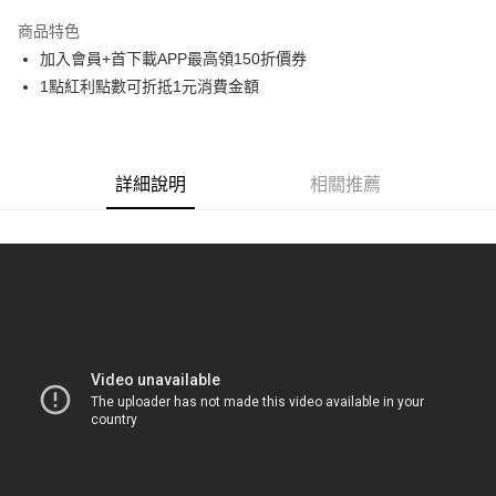
LINE Pay
商品特色
Apple Pay
加入會員+首下載APP最高領150折價券
1點紅利點數可折抵1元消費金額
悠遊付
Google Pay
ATM付款
詳細說明
相關推薦
貨到付款
運送方式
全家取貨付款
每筆NT$65，滿NT$1,300(含以上)免運費
付款後全家取貨
每筆NT$65，滿NT$1,300(含以上)免運費
(不開放使用，請勿選取）
每筆NT$9,999