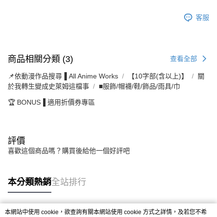
客服
商品相關分類 (3)
查看全部
📌依動漫作品搜尋▐ All Anime Works
【10字部(含以上)】
關
於我轉生變成史萊姆這檔事
■服飾/帽襪/鞋/飾品/雨具/巾
🏆 BONUS▐ 適用折價券專區
評價
喜歡這個商品嗎？購買後給他一個好評吧
本分類熱銷
全站排行
本網站中使用 cookie，欲查詢有關本網站使用 cookie 方式之詳情，及若您不希