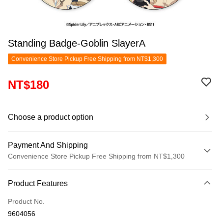
Standing Badge-Goblin SlayerA
Convenience Store Pickup Free Shipping from NT$1,300
NT$180
Choose a product option
Payment And Shipping
Convenience Store Pickup Free Shipping from NT$1,300
Payment Method
Product Features
Credit Card (Full Payment)
Product No.
Convenience Store Pickup and Pay
9604056