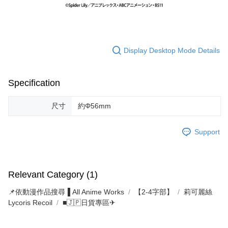
Display Desktop Mode Details
Specification
尺寸
約Φ56mm
Support
Relevant Category (1)
📌依動漫作品搜尋▐ All Anime Works
【2-4字部】
莉可麗絲
Lycoris Recoil
■🇯🇵日貨專區✈