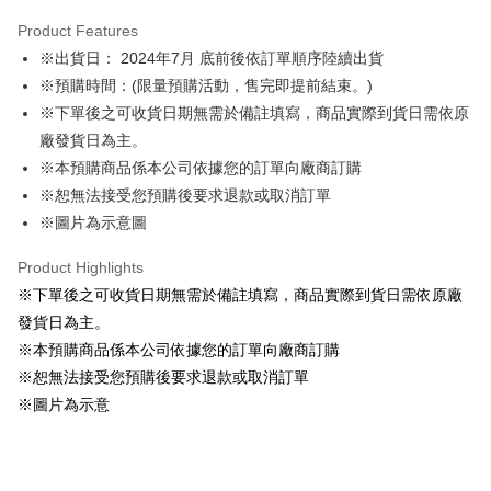
LINE Pay
Product Features
Apple Pay
※出貨日： 2024年7月 底前後依訂單順序陸續出貨
※預購時間：(限量預購活動，售完即提前結束。)
Easy Wallet
※下單後之可收貨日期無需於備註填寫，商品實際到貨日需依原
Google Pay
廠發貨日為主。
※本預購商品係本公司依據您的訂單向廠商訂購
ATM Transfer
※恕無法接受您預購後要求退款或取消訂單
Cash on Delivery
※圖片為示意圖
Shipping Method
Product Highlights
※下單後之可收貨日期無需於備註填寫，商品實際到貨日需依原廠
全家取貨付款
發貨日為主。
NT$65/order | Free shipping on orders of NT$1,300 or more
※本預購商品係本公司依據您的訂單向廠商訂購
付款後全家取貨
※恕無法接受您預購後要求退款或取消訂單
NT$65/order | Free shipping on orders of NT$1,300 or more
※圖片為示意
(不開放使用，請勿選取）
NT$9,999/order