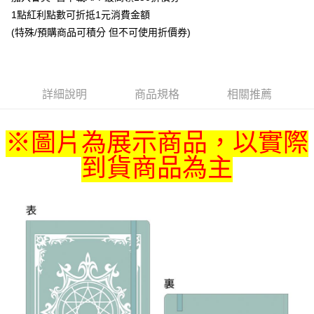
1點紅利點數可折抵1元消費金額
悠遊付
(特殊/預購商品可積分 但不可使用折價券)
Google Pay
ATM付款
詳細說明
商品規格
相關推薦
貨到付款
運送方式
※圖片為展示商品，以實際
全家取貨付款
到貨商品為主
每筆NT$65，滿NT$1,300(含以上)免運費
付款後全家取貨
每筆NT$65，滿NT$1,300(含以上)免運費
(不開放使用，請勿選取）
每筆NT$9,999
7-11取貨付款
每筆NT$65，滿NT$1,300(含以上)免運費