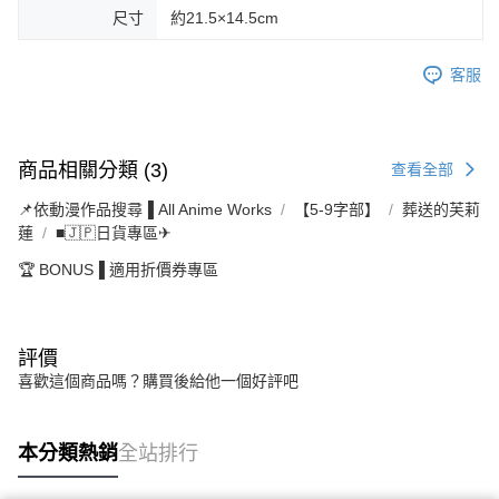
尺寸
約21.5×14.5cm
客服
商品相關分類 (3)
查看全部
📌依動漫作品搜尋▐ All Anime Works
【5-9字部】
葬送的芙莉
蓮
■🇯🇵日貨專區✈
🏆 BONUS▐ 適用折價券專區
評價
喜歡這個商品嗎？購買後給他一個好評吧
本分類熱銷
全站排行