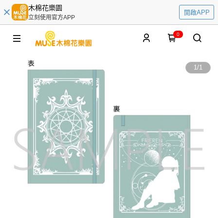
木棉花樂園
開啟APP
立刻使用官方APP
0
1
/
1