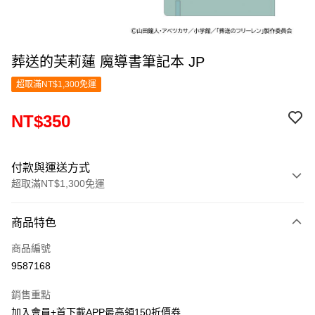
葬送的芙莉蓮 魔導書筆記本 JP
超取滿NT$1,300免運
NT$350
付款與運送方式
超取滿NT$1,300免運
付款方式
商品特色
信用卡一次付款
商品編號
超商取貨付款
9587168
LINE Pay
銷售重點
Apple Pay
加入會員+首下載APP最高領150折價券