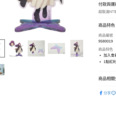
付款與運
超取滿NT$
付款方式
商品特色
信用卡一
商品編號
9580019
超商取貨
商品特色
LINE Pay
加入會
1點紅
Apple Pay
悠遊付
商品相關分
Google Pa
📌依動漫作品
ATM付款
分享
莉蓮
■
🏆 BON
運送方式
⭐現貨商品