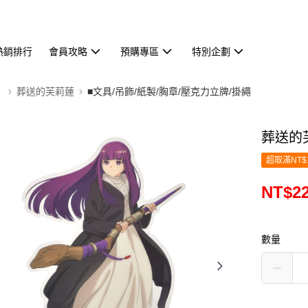
熱銷排行
會員攻略
預購專區
特別企劃
】
葬送的芙莉蓮
■文具/吊飾/紙製/胸章/壓克力立牌/掛繩
葬送的
超取滿NT$
NT$2
數量