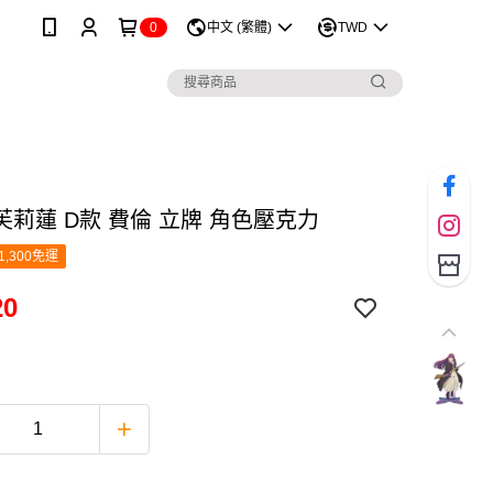
0
中文 (繁體)
TWD
芙莉蓮 D款 費倫 立牌 角色壓克力
1,300免運
20