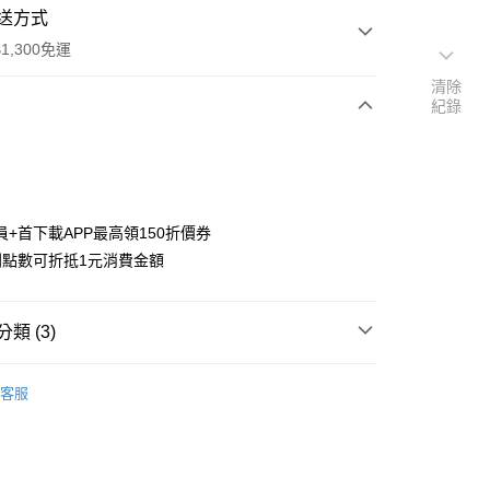
送方式
1,300免運
清除
紀錄
次付款
付款
員+首下載APP最高領150折價券
利點數可折抵1元消費金額
類 (3)
y
搜尋▐ All Anime Works
【5-9字部】
葬送的芙
客服
文具/吊飾/紙製/胸章/壓克力立牌/掛繩
US▐ 適用折價券專區
專區⭐