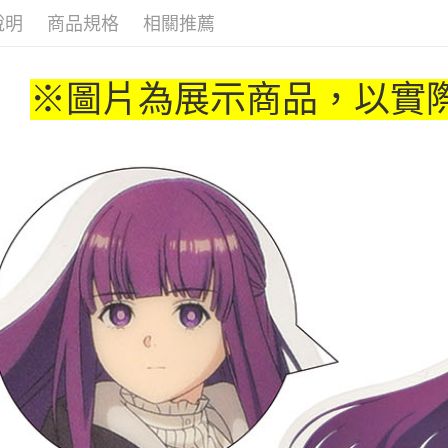
全家取貨
說明
商品規格
相關推薦
每筆NT$6
付款後全
※圖片為展示商品，以實
每筆NT$6
(不開放使
每筆NT$9,
7-11取貨
每筆NT$6
付款後7-1
每筆NT$6
宅配-木棉
每筆NT$1
宅配-離島
每筆NT$2