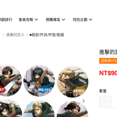
熱銷排行
會員攻略
預購專區
特別企劃
】
進擊的巨人
■餐廚/杯具/杯墊/瓶罐
進擊的巨
超取滿NT$
NT$9
數量