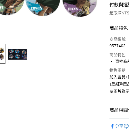
付款與運
超取滿NT$
付款方式
商品特色
信用卡一
商品編號
9577402
超商取貨
商品特色
LINE Pay
盲抽商
Apple Pay
銷售重點
加入會員+
悠遊付
1點紅利點
※圖片為
Google Pa
ATM付款
商品相關分
貨到付款
📌依動漫作品
分享
人
■餐廚