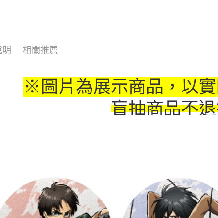
運送方式
🏆 BON
全家取貨
⭐現貨商品
每筆NT$6
說明
相關推薦
付款後全
每筆NT$6
※圖片為展示商品，以實
(不開放使
每筆NT$9,
盲抽商品不退
7-11取貨
每筆NT$6
付款後7-1
每筆NT$6
宅配-木棉
每筆NT$1
宅配-離島