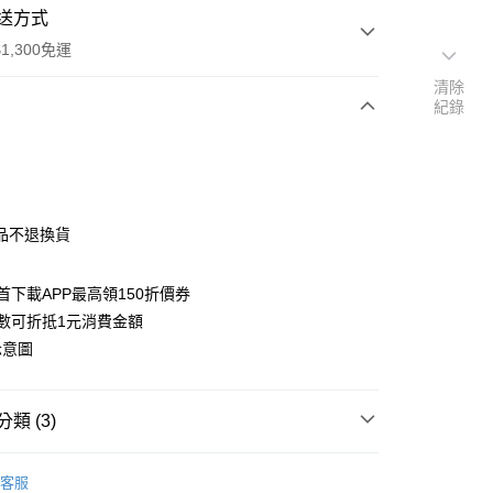
送方式
1,300免運
清除
紀錄
次付款
付款
品不退換貨
首下載APP最高領150折價券
數可折抵1元消費金額
示意圖
y
類 (3)
搜尋▐ All Anime Works
【5-9字部】
進擊的巨
客服
/杯具/杯墊/瓶罐