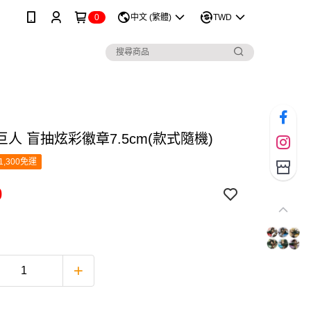
0
中文 (繁體)
TWD
人 盲抽炫彩徽章7.5cm(款式隨機)
1,300免運
0