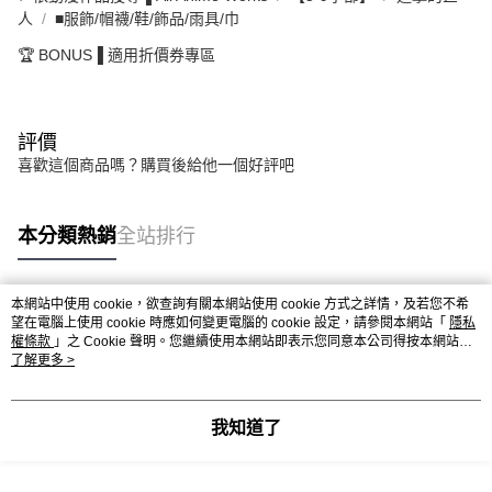
人
■服飾/帽襪/鞋/飾品/雨具/巾
🏆 BONUS▐ 適用折價券專區
評價
喜歡這個商品嗎？購買後給他一個好評吧
本分類熱銷
全站排行
本網站中使用 cookie，欲查詢有關本網站使用 cookie 方式之詳情，及若您不希
熱門標籤
望在電腦上使用 cookie 時應如何變更電腦的 cookie 設定，請參閱本網站「
隱私
權條款
」之 Cookie 聲明。您繼續使用本網站即表示您同意本公司得按本網站使
用條款之 Cookie 聲明使用 cookie。
了解更多 >
我知道了