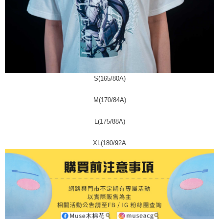
S(165/80A)
M(170/84A)
L(175/88A)
XL(180/92A