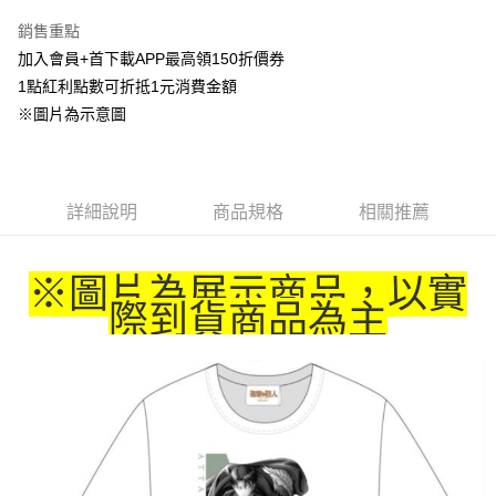
LINE Pay
銷售重點
Apple Pay
加入會員+首下載APP最高領150折價券
1點紅利點數可折抵1元消費金額
悠遊付
※圖片為示意圖
Google Pay
ATM付款
詳細說明
商品規格
相關推薦
貨到付款
運送方式
※圖片為展示商品，以實
際到貨商品為主
全家取貨付款
每筆NT$65，滿NT$1,300(含以上)免運費
付款後全家取貨
每筆NT$65，滿NT$1,300(含以上)免運費
(不開放使用，請勿選取）
每筆NT$9,999