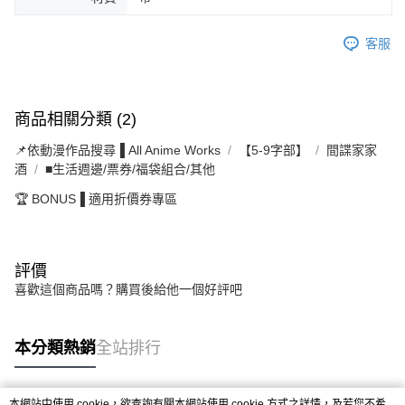
客服
商品相關分類 (2)
📌依動漫作品搜尋▐ All Anime Works
【5-9字部】
間諜家家
酒
■生活週邊/票券/福袋組合/其他
🏆 BONUS▐ 適用折價券專區
評價
喜歡這個商品嗎？購買後給他一個好評吧
本分類熱銷
全站排行
本網站中使用 cookie，欲查詢有關本網站使用 cookie 方式之詳情，及若您不希