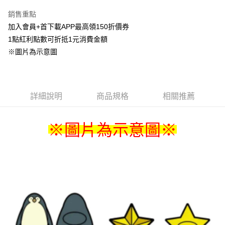
LINE Pay
銷售重點
Apple Pay
加入會員+首下載APP最高領150折價券
1點紅利點數可折抵1元消費金額
悠遊付
※圖片為示意圖
Google Pay
ATM付款
詳細說明
商品規格
相關推薦
貨到付款
運送方式
※圖片為示
意圖
※
全家取貨付款
每筆NT$65，滿NT$1,300(含以上)免運費
付款後全家取貨
每筆NT$65，滿NT$1,300(含以上)免運費
(不開放使用，請勿選取）
每筆NT$9,999