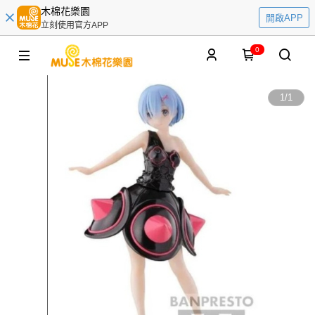
木棉花樂園
開啟APP
立刻使用官方APP
0
1
/
1