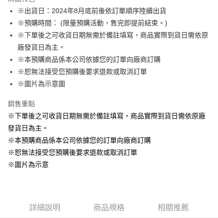
Apple Pay
※出貨日：2024年8月底前後依訂單順序陸續出貨
※預購時間： (限量預購活動，售完即提前結束。)
悠遊付
※下單後之可收貨日期無需於備註填寫，商品實際到貨日需依原
Google Pay
廠發貨日為主。
※本預購商品係本公司依據您的訂單向廠商訂購
ATM付款
※恕無法接受您預購後要求退款或取消訂單
貨到付款
※圖片為示意圖
銷售重點
運送方式
※下單後之可收貨日期無需於備註填寫，商品實際到貨日需依原廠
全家取貨付款
發貨日為主。
每筆NT$65，滿NT$1,300(含以上)免運費
※本預購商品係本公司依據您的訂單向廠商訂購
付款後全家取貨
※恕無法接受您預購後要求退款或取消訂單
每筆NT$65，滿NT$1,300(含以上)免運費
※圖片為示意
(不開放使用，請勿選取）
每筆NT$9,999
詳細說明
商品規格
相關推薦
7-11取貨付款