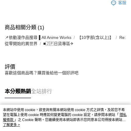
客服
商品相關分類 (1)
📌依動漫作品搜尋▐ All Anime Works
【10字部(含以上)】
Re:
從零開始的異世界
■🇯🇵日貨專區✈
評價
喜歡這個商品嗎？購買後給他一個好評吧
本分類熱銷
全站排行
本網站中使用 cookie，欲查詢有關本網站使用 cookie 方式之詳情，及若您不希
熱門標籤
望在電腦上使用 cookie 時應如何變更電腦的 cookie 設定，請參閱本網站「
隱私
權條款
」之 Cookie 聲明。您繼續使用本網站即表示您同意本公司得按本網站使
用條款之 Cookie 聲明使用 cookie。
了解更多 >