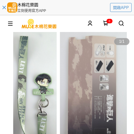
木棉花樂園
開啟APP
立刻使用官方APP
0
1
/
1