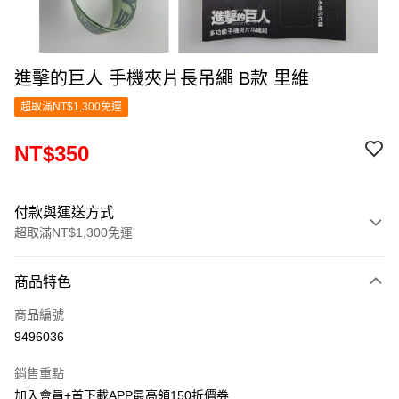
進擊的巨人 手機夾片長吊繩 B款 里維
超取滿NT$1,300免運
NT$350
付款與運送方式
超取滿NT$1,300免運
付款方式
商品特色
信用卡一次付款
商品編號
超商取貨付款
9496036
LINE Pay
銷售重點
Apple Pay
加入會員+首下載APP最高領150折價券