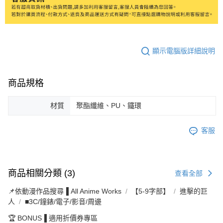
顯示電腦版詳細說明
商品規格
材質
聚酯纖維、PU、鐵環
客服
商品相關分類 (3)
查看全部
📌依動漫作品搜尋▐ All Anime Works
【5-9字部】
進擊的巨
人
■3C/鐘錶/電子/影音/周邊
🏆 BONUS▐ 適用折價券專區