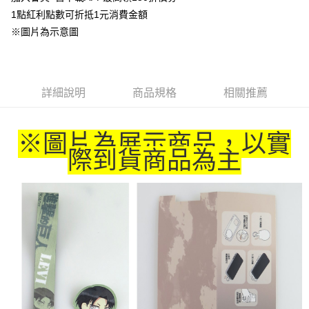
1點紅利點數可折抵1元消費金額
悠遊付
※圖片為示意圖
Google Pay
ATM付款
詳細說明
商品規格
相關推薦
貨到付款
運送方式
※圖片為展示商品，以實
際到貨商品為主
全家取貨付款
每筆NT$65，滿NT$1,300(含以上)免運費
付款後全家取貨
每筆NT$65，滿NT$1,300(含以上)免運費
(不開放使用，請勿選取）
每筆NT$9,999
7-11取貨付款
每筆NT$65，滿NT$1,300(含以上)免運費