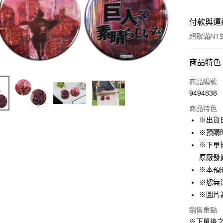
付款與運
超取滿NT$
付款方式
商品特色
信用卡一
商品編號
9494838
超商取貨
商品特色
LINE Pay
※出貨
※預購
Apple Pay
※下單
悠遊付
原廠發
※本預
Google Pa
※恕無
ATM付款
※圖片
貨到付款
銷售重點
※下單後