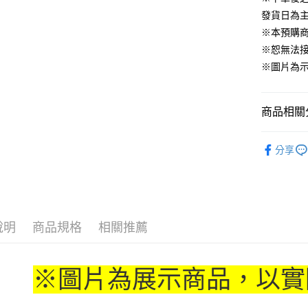
發貨日為
運送方式
※本預購
※恕無法
全家取貨
※圖片為
每筆NT$6
付款後全
商品相關分
每筆NT$6
📌依動漫作品
(不開放使
分享
人
■文
每筆NT$9,
🏆 BON
7-11取貨
⭐現貨商品
每筆NT$6
說明
商品規格
相關推薦
付款後7-1
每筆NT$6
※圖片為展示商品，以實
宅配-木棉
每筆NT$1