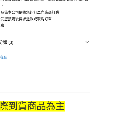
主。
商品係本公司依據您的訂單向廠商訂購
接受您預購後要求退款或取消訂單
付款
示意
5，滿NT$1,300(含以上)免運費
家取貨
類 (3)
5，滿NT$1,300(含以上)免運費
搜尋▐ All Anime Works
【5-9字部】
進擊的巨
用，請勿選取）
客服
具/吊飾/紙製/胸章/壓克力立牌/掛繩
999
US▐ 適用折價券專區
付款
專區⭐
5，滿NT$1,300(含以上)免運費
1取貨
5，滿NT$1,300(含以上)免運費
際到貨商品為主
花樂園專用
00，滿NT$1,300(含以上)免運費