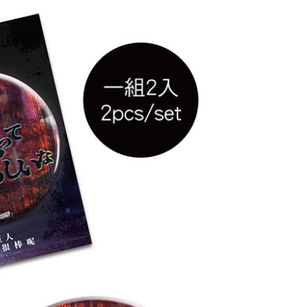
(澎湖/金門/馬祖)-木棉花樂園專用
20
貨到付款
50