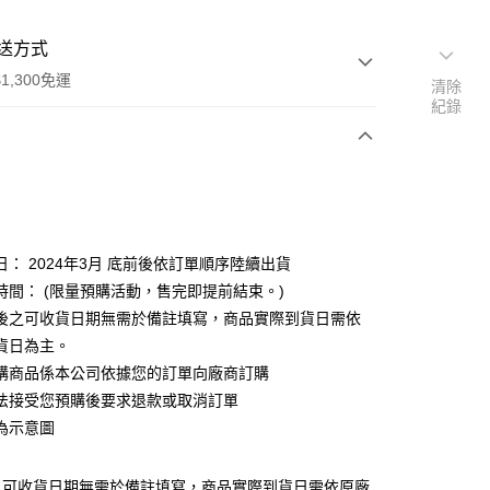
送方式
1,300免運
清除
紀錄
次付款
付款
日： 2024年3月 底前後依訂單順序陸續出貨
時間： (限量預購活動，售完即提前結束。)
後之可收貨日期無需於備註填寫，商品實際到貨日需依
貨日為主。
購商品係本公司依據您的訂單向廠商訂購
y
法接受您預購後要求退款或取消訂單
為示意圖
之可收貨日期無需於備註填寫，商品實際到貨日需依原廠