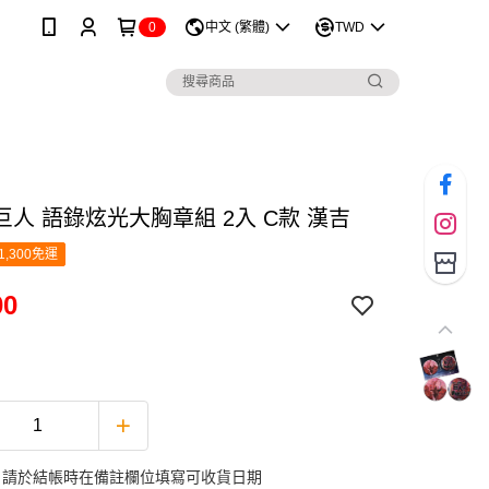
0
中文 (繁體)
TWD
巨人 語錄炫光大胸章組 2入 C款 漢吉
1,300免運
00
：請於結帳時在備註欄位填寫可收貨日期