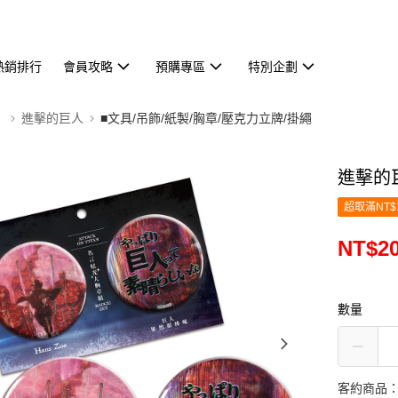
熱銷排行
會員攻略
預購專區
特別企劃
】
進擊的巨人
■文具/吊飾/紙製/胸章/壓克力立牌/掛繩
進擊的
超取滿NT$
NT$2
數量
客約商品