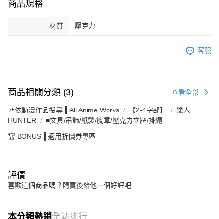
商品規格
材質
壓克力
客服
商品相關分類 (3)
查看全部
📌依動漫作品搜尋▐ All Anime Works
【2-4字部】
獵人
HUNTER
■文具/吊飾/紙製/胸章/壓克力立牌/掛繩
🏆 BONUS▐ 適用折價券專區
評價
喜歡這個商品嗎？購買後給他一個好評吧
本分類熱銷
全站排行