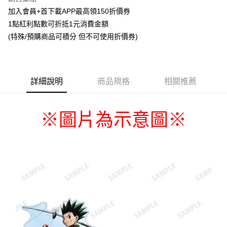
Apple Pay
加入會員+首下載APP最高領150折價券
1點紅利點數可折抵1元消費金額
悠遊付
(特殊/預購商品可積分 但不可使用折價券)
Google Pay
ATM付款
詳細說明
商品規格
相關推薦
貨到付款
運送方式
圖片為示意圖
※
※
全家取貨付款
每筆NT$65，滿NT$1,300(含以上)免運費
付款後全家取貨
每筆NT$65，滿NT$1,300(含以上)免運費
(不開放使用，請勿選取）
每筆NT$9,999
7-11取貨付款