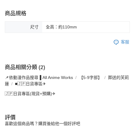
商品規格
尺寸
全高：約110mm
客服
商品相關分類 (2)
📌依動漫作品搜尋▐ All Anime Works
【5-9字部】
葬送的芙莉
蓮
■🇯🇵日貨專區✈
🇯🇵日貨專區(現貨+預購)✈
評價
喜歡這個商品嗎？購買後給他一個好評吧