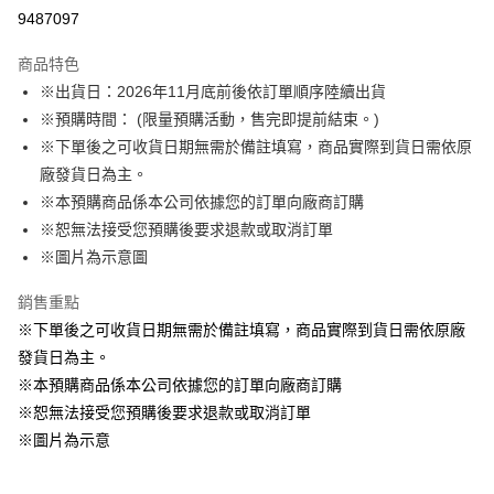
LINE Pay
9487097
Apple Pay
商品特色
悠遊付
※出貨日：2026年11月底前後依訂單順序陸續出貨
※預購時間： (限量預購活動，售完即提前結束。)
Google Pay
※下單後之可收貨日期無需於備註填寫，商品實際到貨日需依原
ATM付款
廠發貨日為主。
※本預購商品係本公司依據您的訂單向廠商訂購
運送方式
※恕無法接受您預購後要求退款或取消訂單
※圖片為示意圖
預購訂單-宅配專用(🔺不同預購月份建議分開結帳，避免整筆訂單等
超久)
銷售重點
每筆NT$100，滿NT$1,300(含以上)免運費
※下單後之可收貨日期無需於備註填寫，商品實際到貨日需依原廠
預購訂單-離島宅配專用-(澎湖/金門/馬祖)(🔺不同預購月份建議分開
發貨日為主。
結帳，避免整筆訂單等超久)
※本預購商品係本公司依據您的訂單向廠商訂購
※恕無法接受您預購後要求退款或取消訂單
每筆NT$220
※圖片為示意