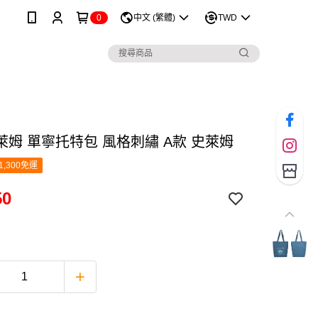
0
中文 (繁體)
TWD
萊姆 單寧托特包 風格刺繡 A款 史萊姆
1,300免運
50