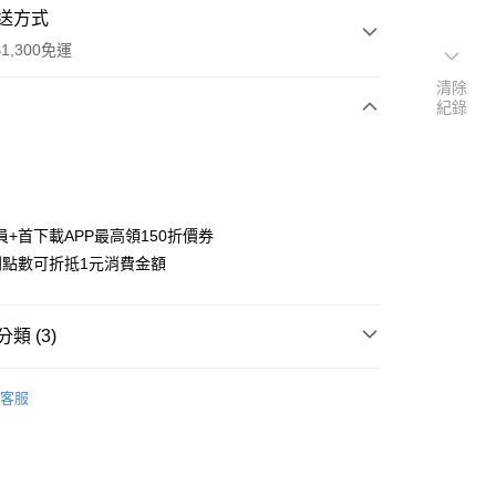
送方式
1,300免運
清除
紀錄
次付款
付款
員+首下載APP最高領150折價券
利點數可折抵1元消費金額
類 (3)
y
搜尋▐ All Anime Works
【10字部(含以上)】
關
客服
變成史萊姆這檔事
■包包/提袋/收納
US▐ 適用折價券專區
專區⭐