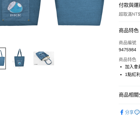
付款與運
超取滿NT$
付款方式
商品特色
信用卡一
商品編號
9475984
超商取貨
商品特色
LINE Pay
加入會
1點紅
Apple Pay
悠遊付
商品相關分
Google Pa
📌依動漫作品
ATM付款
分享
於我轉生
🏆 BON
運送方式
⭐現貨商品