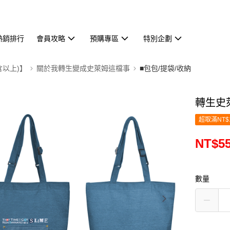
熱銷排行
會員攻略
預購專區
特別企劃
含以上)】
關於我轉生變成史萊姆這檔事
■包包/提袋/收納
轉生史
超取滿NT$
NT$5
數量