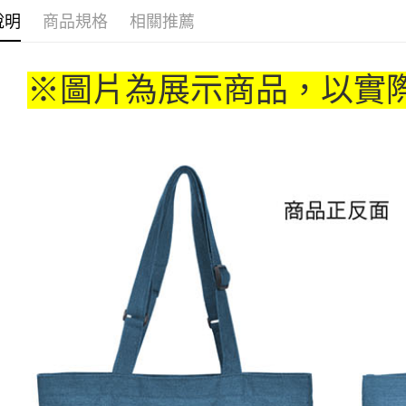
全家取貨
說明
商品規格
相關推薦
每筆NT$6
付款後全
※圖片為展示商品，以實
每筆NT$6
(不開放使
每筆NT$9,
7-11取貨
每筆NT$6
付款後7-1
每筆NT$6
宅配-木棉
每筆NT$1
宅配-離島
每筆NT$2