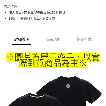
LINE Pay
商品特色
Apple Pay
加入會員+首下載APP最高領150折價券
1點紅利點數可折抵1元消費金額
悠遊付
Google Pay
ATM付款
詳細說明
商品規格
相關推薦
運送方式
※圖片為展示商品，以實
全家取貨付款
際到貨商品為主
※
每筆NT$65，滿NT$1,300(含以上)免運費
付款後全家取貨
每筆NT$65，滿NT$1,300(含以上)免運費
(不開放使用，請勿選取）
每筆NT$9,999
7-11取貨付款