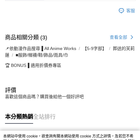
客服
商品相關分類 (3)
查看全部
📌依動漫作品搜尋▐ All Anime Works
【5-9字部】
葬送的芙莉
蓮
■服飾/帽襪/鞋/飾品/雨具/巾
🏆 BONUS▐ 適用折價券專區
評價
喜歡這個商品嗎？購買後給他一個好評吧
本分類熱銷
全站排行
本網站中使用 cookie，欲查詢有關本網站使用 cookie 方式之詳情，及若您不希