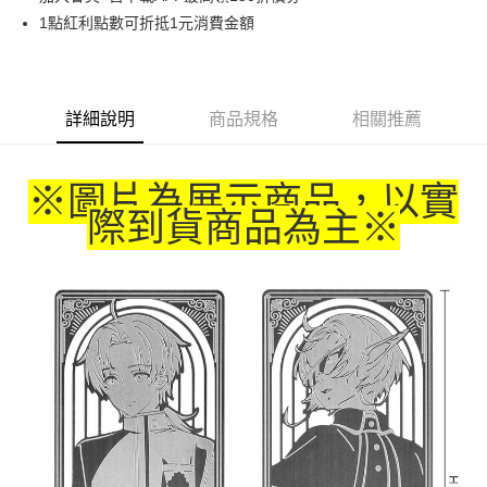
1點紅利點數可折抵1元消費金額
悠遊付
Google Pay
ATM付款
詳細說明
商品規格
相關推薦
運送方式
※圖片為展示商品，以實
全家取貨付款
際到貨商品為主
※
每筆NT$65，滿NT$1,300(含以上)免運費
付款後全家取貨
每筆NT$65，滿NT$1,300(含以上)免運費
(不開放使用，請勿選取）
每筆NT$9,999
7-11取貨付款
每筆NT$65，滿NT$1,300(含以上)免運費
付款後7-11取貨