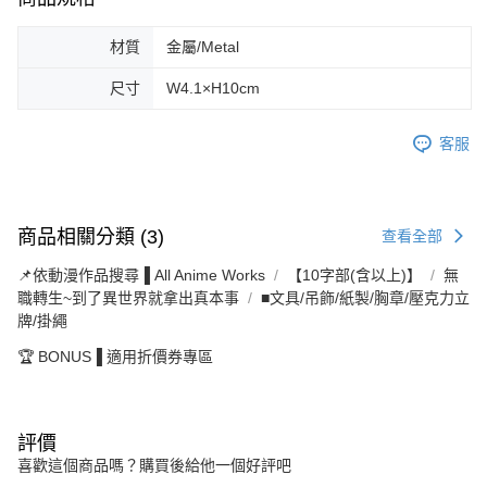
材質
金屬/Metal
尺寸
W4.1×H10cm
客服
商品相關分類 (3)
查看全部
📌依動漫作品搜尋▐ All Anime Works
【10字部(含以上)】
無
職轉生~到了異世界就拿出真本事
■文具/吊飾/紙製/胸章/壓克力立
牌/掛繩
🏆 BONUS▐ 適用折價券專區
評價
喜歡這個商品嗎？購買後給他一個好評吧