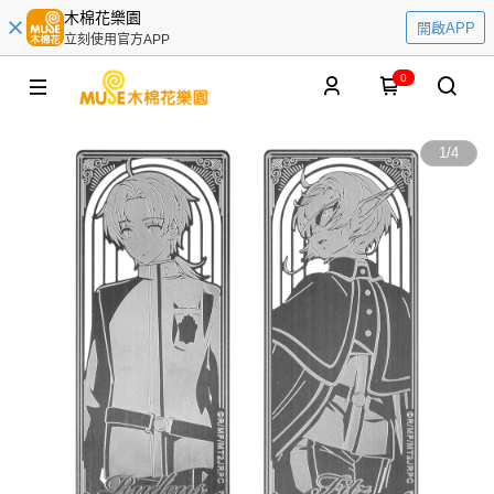
木棉花樂園
開啟APP
立刻使用官方APP
0
1
/
4