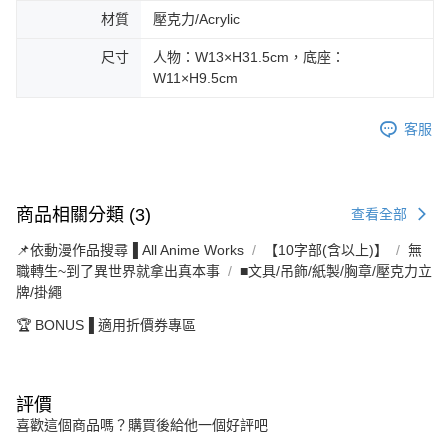
材質
壓克力/Acrylic
尺寸
人物：W13×H31.5cm，底座：
W11×H9.5cm
客服
商品相關分類 (3)
查看全部
📌依動漫作品搜尋▐ All Anime Works
【10字部(含以上)】
無
職轉生~到了異世界就拿出真本事
■文具/吊飾/紙製/胸章/壓克力立
牌/掛繩
🏆 BONUS▐ 適用折價券專區
評價
喜歡這個商品嗎？購買後給他一個好評吧