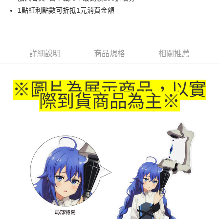
1點紅利點數可折抵1元消費金額
悠遊付
Google Pay
ATM付款
詳細說明
商品規格
相關推薦
運送方式
※圖片為展示商品，以實
全家取貨付款
際到貨商品為主
※
每筆NT$65，滿NT$1,300(含以上)免運費
付款後全家取貨
每筆NT$65，滿NT$1,300(含以上)免運費
(不開放使用，請勿選取）
每筆NT$9,999
7-11取貨付款
每筆NT$65，滿NT$1,300(含以上)免運費
付款後7-11取貨