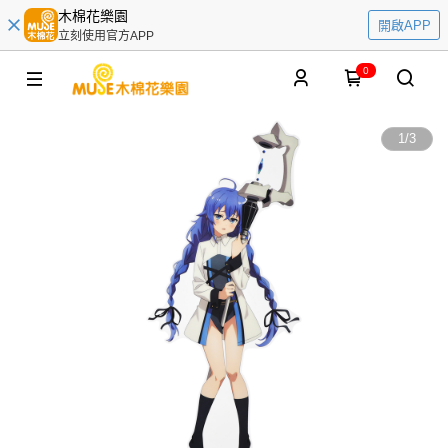
木棉花樂園
開啟APP
立刻使用官方APP
0
1
/
3